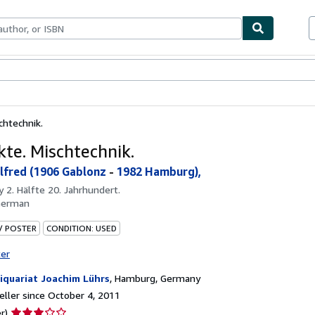
bles
Textbooks
Sellers
Start Selling
chtechnik.
kte. Mischtechnik.
Alfred (1906 Gablonz
-
1982 Hamburg),
by
2. Hälfte 20. Jahrhundert.
German
 / POSTER
CONDITION: USED
ter
iquariat Joachim Lührs
,
Hamburg, Germany
ller since October 4, 2011
Seller
r)