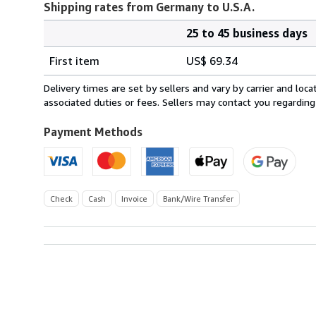
Shipping rates from Germany to U.S.A.
25 to 45 business days
Order
Shipping
quantity
First item
US$ 69.34
rates
from
Delivery times are set by sellers and vary by carrier and lo
Germany
associated duties or fees. Sellers may contact you regarding
to
U.S.A.
Payment Methods
Check
Cash
Invoice
Bank/Wire Transfer