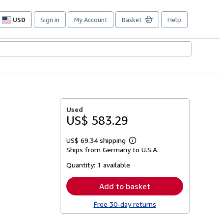
USD
Sign in
My Account
Basket
Help
Site
shopping
preferences
Used
US$ 583.29
US$ 69.34 shipping
Learn
Ships from Germany to U.S.A.
more
about
Quantity:
1 available
shipping
rates
Add to basket
Free 30-day returns