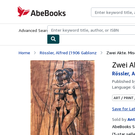
Skip to main content
AbeBooks.com
Advanced Search
Browse Collections
Rare Books
Art & Collecti
Home
Rössler, Alfred (1906 Gablonz
Zwei Akte. Mis
Zwei A
Rössler, 
Published 
Language:
ART / PRINT
Save for La
Sold by
Ant
AbeBooks Se
(3-star selle