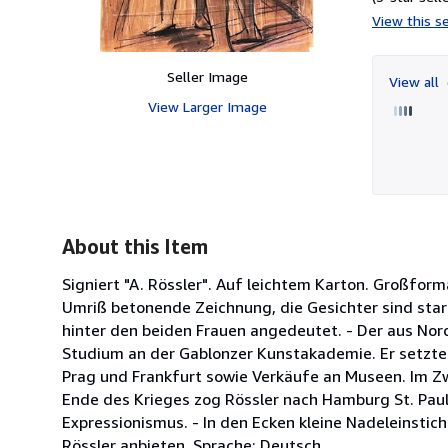
View this se
Seller Image
View all
View Larger Image
About this Item
Signiert "A. Rössler". Auf leichtem Karton. Großfo
Umriß betonende Zeichnung, die Gesichter sind stark
hinter den beiden Frauen angedeutet. - Der aus No
Studium an der Gablonzer Kunstakademie. Er setzte 
Prag und Frankfurt sowie Verkäufe an Museen. Im Zw
Ende des Krieges zog Rössler nach Hamburg St. Paul
Expressionismus. - In den Ecken kleine Nadeleinstich
Rössler anbieten. Sprache: Deutsch.