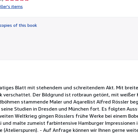
rating
ller's items
3
out
of
copies of this book
5
stars
rmatiges Blatt mit stehendem und schreitendem Akt. Mit breit
 verschattet. Der Bildgrund ist rotbraun getönt, mit weißer 
rdböhmen stammende Maler und Aqarellist Alfred Rössler be
seine Studien in Dresden und München fort. Es folgten Ausst
eiten Weltkrieg gingen Rösslers frühe Werke bei einem Bobe
i und malte zumeist farbintensive Hamburger Impressionen i
e (Atelierspuren). - Auf Anfrage können wir Ihnen gerne weit