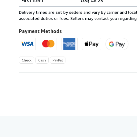
First item
US$ 46.23
rates
from
Delivery times are set by sellers and vary by carrier and lo
Germany
associated duties or fees. Sellers may contact you regarding
to
U.S.A.
Payment Methods
Check
Cash
PayPal