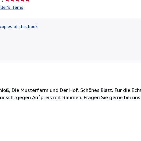
rating
ller's items
5
out
of
copies of this book
5
stars
loß, Die Musterfarm und Der Hof. Schönes Blatt. Für die Ech
unsch, gegen Aufpreis mit Rahmen. Fragen Sie gerne bei uns