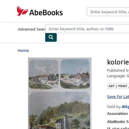
Skip to main content
AbeBooks.com
Advanced Search
Browse Collections
Rare Books
Art & Collecti
Home
kolori
Published 
Language:
ART / PRINT
Save for La
Sold by
All
Associatio
AbeBooks Se
(5-star selle