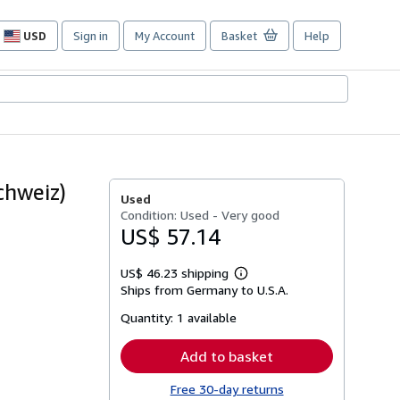
USD
Sign in
My Account
Basket
Help
Site
shopping
preferences
chweiz)
Used
Condition: Used - Very good
US$ 57.14
US$ 46.23 shipping
Learn
Ships from Germany to U.S.A.
more
about
Quantity:
1 available
shipping
rates
Add to basket
Free 30-day returns