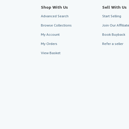
Shop With Us
Sell With Us
Advanced Search
Start Selling
Browse Collections
Join Our Affilia
My Account
Book Buyback
My Orders
Refer a seller
View Basket