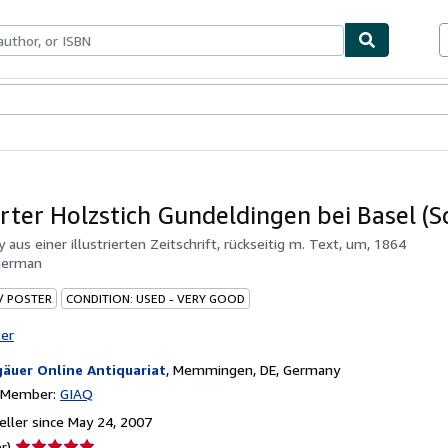
bles
Textbooks
Sellers
Start Selling
erter Holzstich Gundeldingen bei Basel (S
by
aus einer illustrierten Zeitschrift, rückseitig m. Text, um, 1864
German
 / POSTER
CONDITION: USED - VERY GOOD
ter
gäuer Online Antiquariat
,
Memmingen, DE, Germany
n Member:
GIAQ
ller since May 24, 2007
Seller
r)