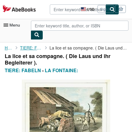
Skip to main content
AbeBooks.com
USD
Sign in
Site
shopping
preferences
Menu
My Account
Home
TIERE: FABELN
La lice et sa compagne. ( Die Laus und ihr Begleiterer ).
La lice et sa compagne. ( Die Laus und ihr
My Purchases
Begleiterer ).
Advanced Search
TIERE: FABELN
-
LA FONTAINE:
Browse Collections
Rare Books
Art & Collectibles
Textbooks
Sellers
Start Selling