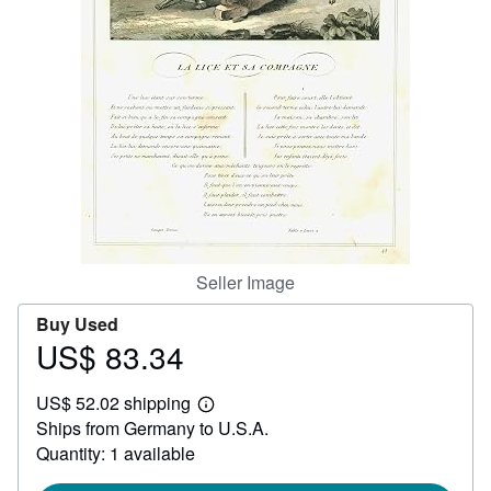
Help
CLOSE
Seller Image
Buy Used
US$ 83.34
Price
US$
US$ 52.02 shipping
83.34
Learn
Ships from Germany to U.S.A.
more
about
Quantity: 1 available
shipping
rates