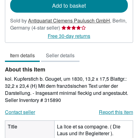
Add to basket
Sold by
Antiquariat Clemens Paulusch GmbH
,
Berlin,
Seller
Germany
(4-star seller)
rating
Free 30-day returns
4
out
Item details
Seller details
of
5
About this Item
stars
kol. Kupferstich b. Gouget, um 1830, 13,2 x 17,5 Blattgr.:
32,2 x 23,4 (H) Mit dem französischen Text unter der
Darstellung. - Insgesamt minimal fleckig und angestaubt.
Seller Inventory # 315890
Contact seller
Report this item
Title
La lice et sa compagne. ( Die
Laus und ihr Begleiterer ).