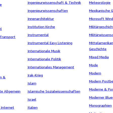
Ingenieurwissenschaft & Technik
Meteorologie
ie
Ingenieurwissenschaften
Mexikanische 
Innenarchitektur
Microsoft Win
Institution Kirche
Militärgeschich
el
Instrumental
Militärwissens
 Transport
Instrumental Easy Listening
Mittelamerikan
Geschichte
Internationale Musik
Mixed Media
Internationale Politik
Mode
Internationales Management
Modern
Irak-Krieg
en &
Modern Postb
Islam
Moderne & Po
hte Allgemein
Islamische Sozialwissenschaften
Moderner Blue
Israel
Monographien
 Internet
Italien