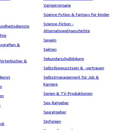
Vampirromane
Science Fiction & Fantasy für Kinder
Science-Fiction -
undheitsdienste
Alternativweltgeschichte
chte
Segeln
iografien &
Sekten
Sekundarschulbildung
Wörterbücher &
Selbstbewusstsein & -vertrauen
dienst
Selbstmanagement für Job &
Karriere
m
Serien & TV-Produktionen
en
Sex-Ratgeber
s
Sexratgeber
Sinfonien
ock