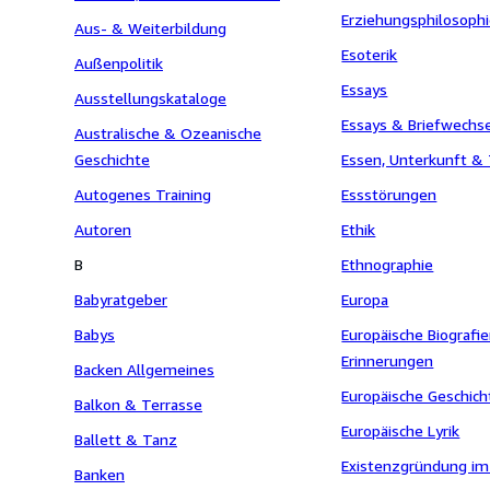
Erziehungsphilosoph
Aus- & Weiterbildung
Esoterik
Außenpolitik
Essays
Ausstellungskataloge
Essays & Briefwechs
Australische & Ozeanische
Geschichte
Essen, Unterkunft &
Autogenes Training
Essstörungen
Autoren
Ethik
B
Ethnographie
Babyratgeber
Europa
Babys
Europäische Biografi
Erinnerungen
Backen Allgemeines
Europäische Geschic
Balkon & Terrasse
Europäische Lyrik
Ballett & Tanz
Existenzgründung im
Banken