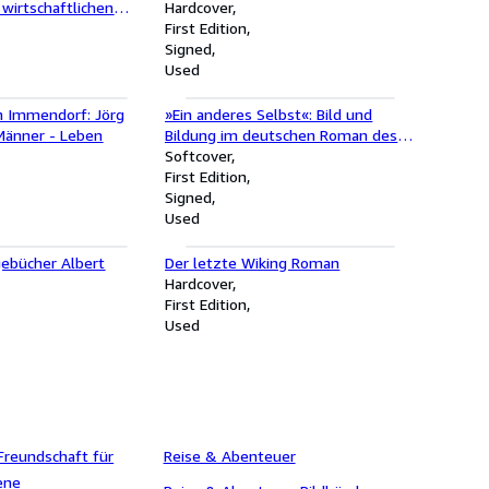
wirtschaftlichen
Hardcover
 Dimension d.
First Edition
ynamik
Signed
Used
on Immendorf: Jörg
»Ein anderes Selbst«: Bild und
Männer - Leben
Bildung im deutschen Roman des
18. und 19. Jahrhunderts (Essener
Softcover
Kulturwissenschaftliche Vorträge)
First Edition
Bild und Bildung im deutschen
Signed
Roman des 18. und 19.
Used
Jahrhunderts
ebücher Albert
Der letzte Wiking Roman
Hardcover
First Edition
Used
 Freundschaft für
Reise & Abenteuer
ene