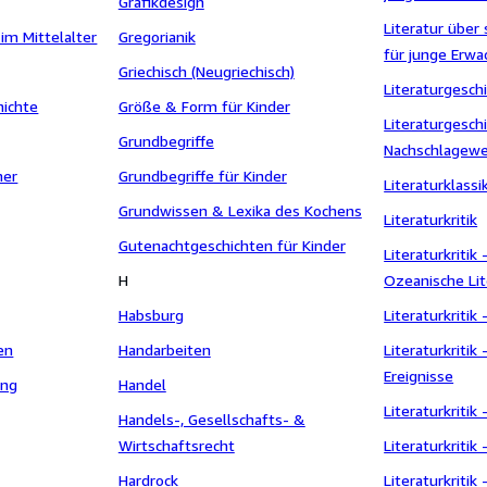
Grafikdesign
Literatur übe
im Mittelalter
Gregorianik
für junge Erw
Griechisch (Neugriechisch)
Literaturgeschi
hichte
Größe & Form für Kinder
Literaturgeschi
Grundbegriffe
Nachschlagew
her
Grundbegriffe für Kinder
Literaturklassi
Grundwissen & Lexika des Kochens
Literaturkritik
Gutenachtgeschichten für Kinder
Literaturkritik
H
Ozeanische Lit
Habsburg
Literaturkritik
en
Handarbeiten
Literaturkritik 
Ereignisse
ung
Handel
Literaturkritik 
Handels-, Gesellschafts- &
Wirtschaftsrecht
Literaturkritik 
Hardrock
Literaturkritik