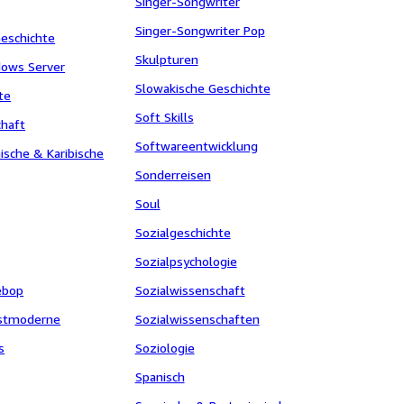
Singer-Songwriter
Singer-Songwriter Pop
Geschichte
Skulpturen
dows Server
Slowakische Geschichte
te
Soft Skills
chaft
Softwareentwicklung
ische & Karibische
Sonderreisen
Soul
Sozialgeschichte
Sozialpsychologie
ebop
Sozialwissenschaft
stmoderne
Sozialwissenschaften
s
Soziologie
Spanisch