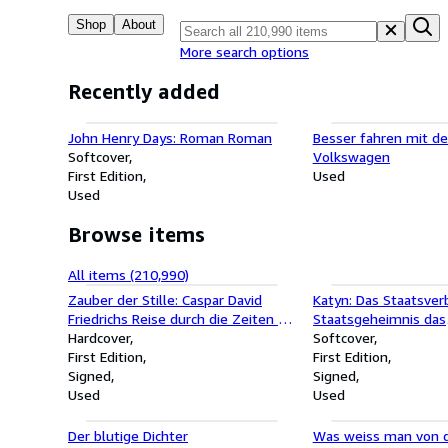
Shop
About
More search options
Recently added
John Henry Days: Roman Roman
Besser fahren mit d
Softcover
Volkswagen
First Edition
Used
Used
Browse items
All items (210,990)
Zauber der Stille: Caspar David
Katyn: Das Staatsver
Friedrichs Reise durch die Zeiten |
Staatsgeheimnis das
Der Nummer-1-Erfolg zum
Hardcover
Staatsverbrechen - d
Softcover
Jubiläumsjahr: 250 Jahre Caspar
First Edition
Staatsgeheimnis
First Edition
David Friedrich Caspar David
Signed
Signed
Friedrichs Reise durch die Zeiten
Used
Used
Der blutige Dichter
Was weiss man von d