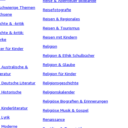
Reise & Abenteuer Bildbände
r schwierige Themen
Reisefotografie
achsene
Reisen & Regionales
chte & -kritik
Reisen & Tourismus
chte &-kritik:
Reisen mit Kindern
erke
Religion
ker für Kinder
Religion & Ethik Schulbücher
Religion & Glaube
 - Australische &
eratur
Religion für Kinder
 - Deutsche Literatur
Religionsgeschichte
- Historische
Religionskalender
Religiöse Biografien & Erinnerungen
- Kinderliteratur
Religiöse Musik & Gospel
- Lyrik
Renaissance
 - Moderne