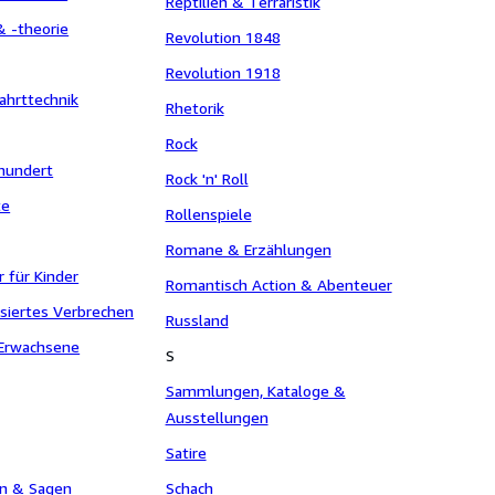
Reptilien & Terraristik
 & -theorie
Revolution 1848
Revolution 1918
ahrttechnik
Rhetorik
Rock
rhundert
Rock 'n' Roll
te
Rollenspiele
Romane & Erzählungen
 für Kinder
Romantisch Action & Abenteuer
siertes Verbrechen
Russland
 Erwachsene
S
Sammlungen, Kataloge &
Ausstellungen
Satire
ln & Sagen
Schach