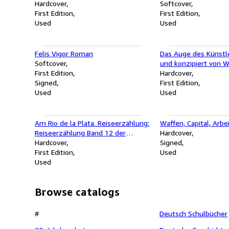
Hardcover
Softcover
First Edition
First Edition
Used
Used
Felis Vigor Roman
Das Auge des Künstle
Softcover
und konzipiert von W
First Edition
Reinke
Hardcover
Signed
First Edition
Used
Used
Am Rio de la Plata. Reiseerzählung:
Waffen, Capital, Arbe
Reiseerzählung Band 12 der
Hardcover
Gesammelten Werke (Karl Mays
Hardcover
Signed
Gesammelte Werke) Redaktion
First Edition
Used
Gröls-Verlag, Karl May
Used
Browse catalogs
#
Deutsch Schulbücher