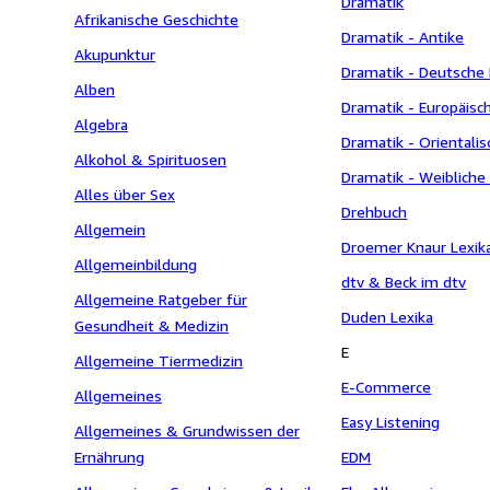
Dramatik
Afrikanische Geschichte
Dramatik - Antike
Akupunktur
Dramatik - Deutsche 
Alben
Dramatik - Europäisch
Algebra
Dramatik - Orientalis
Alkohol & Spirituosen
Dramatik - Weibliche
Alles über Sex
Drehbuch
Allgemein
Droemer Knaur Lexik
Allgemeinbildung
dtv & Beck im dtv
Allgemeine Ratgeber für
Duden Lexika
Gesundheit & Medizin
E
Allgemeine Tiermedizin
E-Commerce
Allgemeines
Easy Listening
Allgemeines & Grundwissen der
Ernährung
EDM