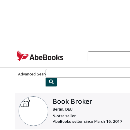
Skip to main content
AbeBooks.com
Advanced Search
Browse Collections
Rare Books
Art & Collecti
Book Broker
Berlin, DEU
5-star seller
AbeBooks seller since March 16, 2017