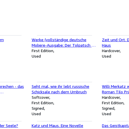
em
Werke (vollständige deutsche
Zeit und Ort.
Moliere-Ausgabe: Der Tolpatsch -
Haus
Die lächerlichen Preziösen -
First Edition
Hardcover
Signarell - Die Schule der
Used
Used
Ehemänner - Die Plagegeister -
Schule der Frauen - Die Kritik der
Schule der Frauen - Das
Stegreifspiel von Versailles - Die
erzwungene H
brechen - das
Seht mal, wie ihr lebt russische
Willi Merkatz 
Schicksale nach dem Umbruch
Roman Tilo Pr
as
Softcover
Hardcover
First Edition
First Edition
Signed
Signed
Used
Used
er Seele?
Katz und Maus. Eine Novelle
Das Geistkapita