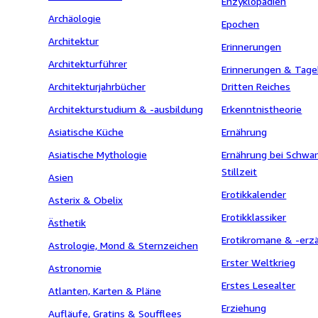
Enzyklopädien
Archäologie
Epochen
Architektur
Erinnerungen
Architekturführer
Erinnerungen & Tage
Architekturjahrbücher
Dritten Reiches
Architekturstudium & -ausbildung
Erkenntnistheorie
Asiatische Küche
Ernährung
Asiatische Mythologie
Ernährung bei Schwa
Stillzeit
Asien
Erotikkalender
Asterix & Obelix
Erotikklassiker
Ästhetik
Erotikromane & -erz
Astrologie, Mond & Sternzeichen
Erster Weltkrieg
Astronomie
Erstes Lesealter
Atlanten, Karten & Pläne
Erziehung
Aufläufe, Gratins & Soufflees