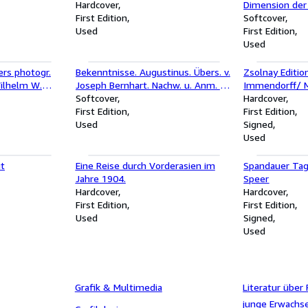
Hardcover
Dimension der 
First Edition
Dynamik die 4.
Softcover
Used
wirtschaftl. D
First Edition
Used
rs photogr.
Bekenntnisse. Augustinus. Übers. v.
Zsolnay Editi
ilhelm W.
Joseph Bernhart. Nachw. u. Anm. v.
Immendorff/ 
Hans Urs von Balthasar, Fischer-
Softcover
Hardcover
Bücherei ; 103 Bücher des Wissens
First Edition
First Edition
Used
Signed
Used
it
Eine Reise durch Vorderasien im
Spandauer Tag
Jahre 1904.
Speer
Hardcover
Hardcover
First Edition
First Edition
Used
Signed
Used
Grafik & Multimedia
Literatur über
junge Erwachs