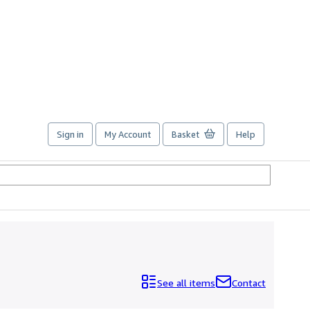
Sign in
My Account
Basket
Help
See all items
Contact