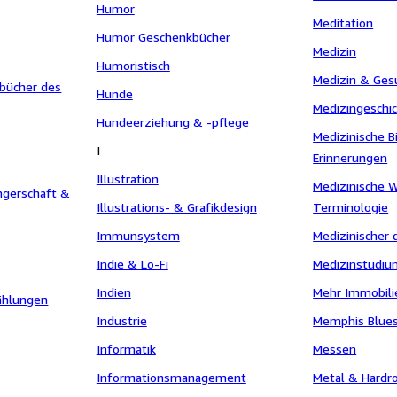
Humor
Meditation
Humor Geschenkbücher
Medizin
Humoristisch
Medizin & Ges
bücher des
Hunde
Medizingeschi
Hundeerziehung & -pflege
Medizinische B
I
Erinnerungen
Illustration
Medizinische 
ngerschaft &
Illustrations- & Grafikdesign
Terminologie
Immunsystem
Medizinischer 
Indie & Lo-Fi
Medizinstudiu
Indien
Mehr Immobili
ählungen
Industrie
Memphis Blue
Informatik
Messen
Informationsmanagement
Metal & Hardr