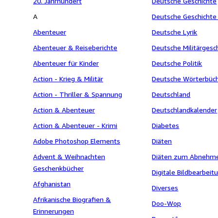
20. Jahrhundert
Deutsche Geschichte
A
Deutsche Geschichte 
Abenteuer
Deutsche Lyrik
Abenteuer & Reiseberichte
Deutsche Militärgesc
Abenteuer für Kinder
Deutsche Politik
Action - Krieg & Militär
Deutsche Wörterbüc
Action - Thriller & Spannung
Deutschland
Action & Abenteuer
Deutschlandkalender
Action & Abenteuer - Krimi
Diabetes
Adobe Photoshop Elements
Diäten
Advent & Weihnachten
Diäten zum Abnehm
Geschenkbücher
Digitale Bildbearbeit
Afghanistan
Diverses
Afrikanische Biografien &
Doo-Wop
Erinnerungen