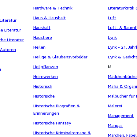
Hardware & Technik
Literaturkritik
Haus & Haushalt
Luft
Literatur
Haushalt
Luft- & Raumf
e Literatur
Haustiere
Lyrik
che Literatur
Heilen
Lyrik - 21. Jah
 Autoren
Heilige & Glaubensvorbilder
Lyrik & Gedich
Heilpflanzen
M
a
Heimwerken
Mädchenbücher
Historisch
Mafia & Organi
Historische
Malbücher für
Historische Biografien &
Malerei
Erinnerungen
Management
Historische Fantasy
Mangas
Historische Kriminalromane &
Märchen, Fabe