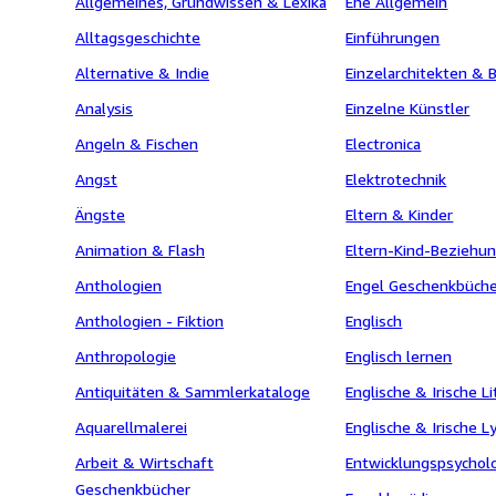
Allgemeines, Grundwissen & Lexika
Ehe Allgemein
Alltagsgeschichte
Einführungen
Alternative & Indie
Einzelarchitekten & 
Analysis
Einzelne Künstler
Angeln & Fischen
Electronica
Angst
Elektrotechnik
Ängste
Eltern & Kinder
Animation & Flash
Eltern-Kind-Beziehu
Anthologien
Engel Geschenkbüch
Anthologien - Fiktion
Englisch
Anthropologie
Englisch lernen
Antiquitäten & Sammlerkataloge
Englische & Irische Li
Aquarellmalerei
Englische & Irische Ly
Arbeit & Wirtschaft
Entwicklungspsychol
Geschenkbücher