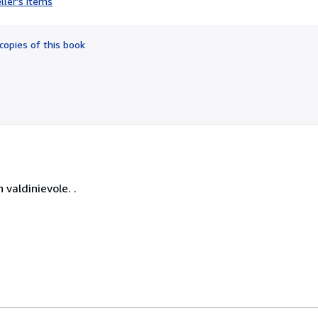
ller's items
5
out
of
copies of this book
5
stars
 valdinievole. .