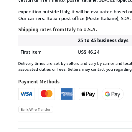
expedition outside Italy, it will be evaluated based 
Our carriers: Italian post office (Poste Italiane), SD
Shipping rates from Italy to U.S.A.
25 to 45 business days
Order
Shipping
quantity
First item
US$ 46.24
rates
from
Delivery times are set by sellers and vary by carrier and lo
Italy
associated duties or fees. Sellers may contact you regarding
to
U.S.A.
Payment Methods
Bank/Wire Transfer