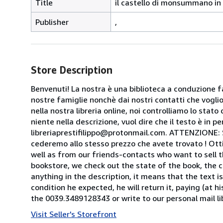
Title
il castello di monsummano in 
Publisher
,
Store Description
Benvenuti! La nostra è una biblioteca a conduzione fa
nostre famiglie nonchè dai nostri contatti che voglion
nella nostra libreria online, noi controlliamo lo stato 
niente nella descrizione, vuol dire che il testo è in 
libreriaprestifilippo@protonmail.com. ATTENZIONE: Se t
cederemo allo stesso prezzo che avete trovato ! Otti
well as from our friends-contacts who want to sell t
bookstore, we check out the state of the book, the co
anything in the description, it means that the text is
condition he expected, he will return it, paying (at h
the 0039.3489128343 or write to our personal mail l
Visit Seller's Storefront