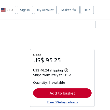
USD
Sign in
My Account
Basket
Help
Site
shopping
preferences
Used
US$ 95.25
US$ 46.24 shipping
Learn
Ships from Italy to U.S.A.
more
about
Quantity:
1 available
shipping
rates
Add to basket
Free 30-day returns