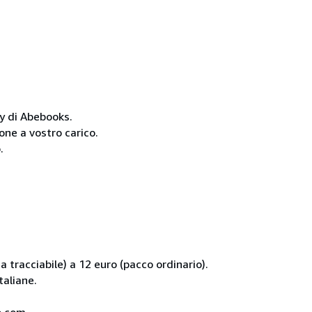
cy di Abebooks.
one a vostro carico.
.
 tracciabile) a 12 euro (pacco ordinario).
taliane.
co.com