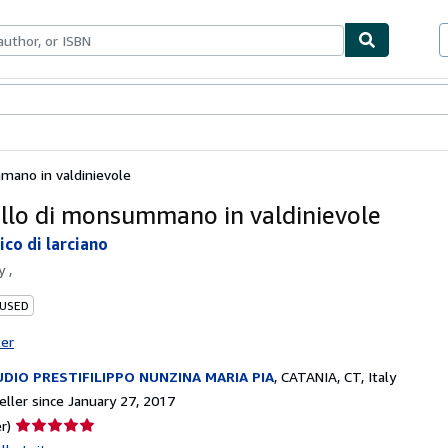
bles
Textbooks
Sellers
Start Selling
mmano in valdinievole
tello di monsummano in valdinievole
ico di larciano
by
,
 USED
ter
DIO PRESTIFILIPPO NUNZINA MARIA PIA
,
CATANIA, CT, Italy
ller since January 27, 2017
Seller
r)
rating