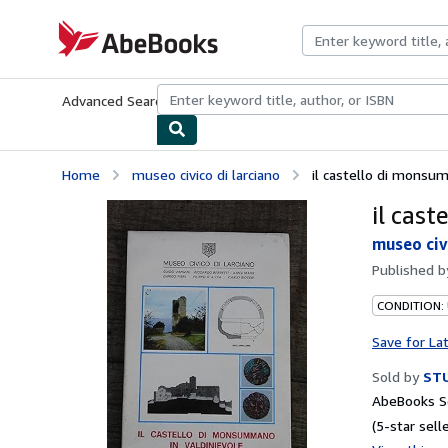
Skip to main content
AbeBooks.com
Advanced Search
Browse Collections
Rare Books
Art & Collecti
Home
museo civico di larciano
il castello di monsu
il cas
museo civ
Published 
CONDITION:
Save for La
Sold by
STU
AbeBooks Se
(5-star selle