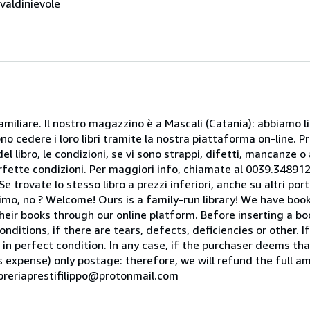
valdinievole
miliare. Il nostro magazzino è a Mascali (Catania): abbiamo li
o cedere i loro libri tramite la nostra piattaforma on-line. Pri
del libro, le condizioni, se vi sono strappi, difetti, mancanze o
perfette condizioni. Per maggiori info, chiamate al 0039.34891
rovate lo stesso libro a prezzi inferiori, anche su altri portal
mo, no ? Welcome! Ours is a family-run library! We have book
heir books through our online platform. Before inserting a boo
nditions, if there are tears, defects, deficiencies or other. I
 in perfect condition. In any case, if the purchaser deems tha
is expense) only postage: therefore, we will refund the full am
ibreriaprestifilippo@protonmail.com