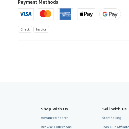
U.S.A.
Payment Methods
Check
Invoice
Shop With Us
Sell With Us
Advanced Search
Start Selling
Browse Collections
Join Our Affilia