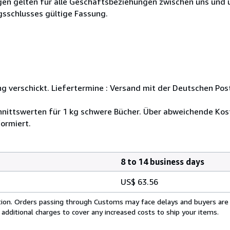
en gelten für alle Geschäftsbeziehungen zwischen uns und 
gsschlusses gültige Fassung.
ng verschickt. Liefertermine : Versand mit der Deutschen Pos
nittswerten für 1 kg schwere Bücher. Über abweichende Kost
ormiert.
8 to 14 business days
US$ 63.56
cation. Orders passing through Customs may face delays and buyers are
 additional charges to cover any increased costs to ship your items.