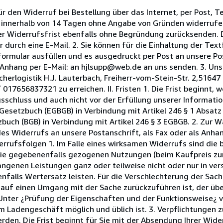
den Widerruf bei Bestellung über das Internet, per Post, Tel
g innerhalb von 14 Tagen ohne Angabe von Gründen widerrufe
der Widerrufsfrist ebenfalls ohne Begründung zurücksenden. 
r durch eine E-Mail. 2. Sie können für die Einhaltung der Te
rmular ausfüllen und es ausgedruckt per Post an unsere Post
Anhang per E-Mail: an hjlsupp@web.de an uns senden. 3. Uns
cherlogistik H.J. Lauterbach, Freiherr-vom-Stein-Str. 2,5164
17656837321 zu erreichen. II. Fristen 1. Die Frist beginnt, 
gsschluss und auch nicht vor der Erfüllung unserer Informat
 Gesetzbuch (EGBGB) in Verbindung mit Artikel 246 § 1 Absat
buch (BGB) in Verbindung mit Artikel 246 § 3 EGBGB. 2. Zur 
s Widerrufs an unsere Postanschrift, als Fax oder als Anhan
errufsfolgen 1. Im Falle eines wirksamen Widerrufs sind die 
e gegebenenfalls gezogenen Nutzungen (beim Kaufpreis zum
ngenen Leistungen ganz oder teilweise nicht oder nur in ve
falls Wertersatz leisten. Für die Verschlechterung der Sac
g auf einen Umgang mit der Sache zurückzuführen ist, der übe
Unter ¿Prüfung der Eigenschaften und der Funktionsweise¿ 
m Ladengeschäft möglich und üblich ist. 3. Verpflichtungen 
den. Die Frist beginnt für Sie mit der Absendung Ihrer Wider