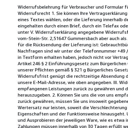
Widerrufsbelehrung für Verbraucher und Formular für 
Widerrufsrecht 1. Sie können Ihre Vertragserklärun
eines Textes wählen, oder die Lieferung innerhalb 
eingehalten durch einen Brief, durch ein Telefax ode
unter V. Widerrufserklärung angegebene Widerrufsfo
vom-Stein-Str. 2,51647 Gummersbach aber auch als 
für die Rücksendung der Lieferung ist: Gebrauchtbü
Nachfragen sind wir unter der Telefonnummer +49 / 0
in Textform erhalten haben, jedoch nicht vor Vertra
Artikel 246 § 2 Einführungsgesetz zum Bürgerlichen
unserer Pflichten gemäß § 321 g Bürgerliches Gesetz
Widerrufsfrist genügt die rechtzeitige Absendung de
unsere E-Mail-Adresse, wie oben angegeben. III. Wid
empfangenen Leistungen zurück zu gewähren und di
herauszugeben. 2. Können Sie uns die von uns empfa
zurück gewähren, müssen Sie uns insoweit gegebenen
Wertersatz nur leisten, soweit die Verschlechterun
Eigenschaften und der Funktionsweise hinausgeht. 
und Ausprobieren der jeweiligen Ware, wie es etwa i
Zahlungen müssen innerhalb von 30 Tagen erfüllt wer