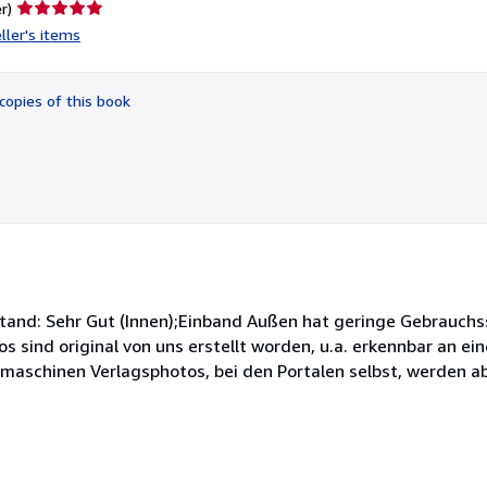
Seller
r)
rating
ller's items
5
out
of
copies of this book
5
stars
stand: Sehr Gut (Innen);Einband Außen hat geringe Gebrauchs
s sind original von uns erstellt worden, u.a. erkennbar an e
maschinen Verlagsphotos, bei den Portalen selbst, werden a