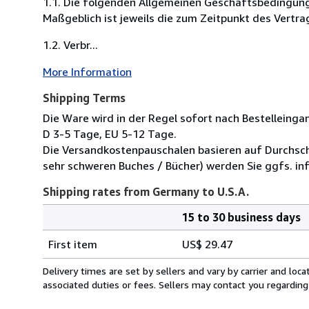
1.1. Die folgenden Allgemeinen Geschäftsbedingung
Maßgeblich ist jeweils die zum Zeitpunkt des Vertra
1.2. Verbr...
More Information
Shipping Terms
Die Ware wird in der Regel sofort nach Bestelleinga
D 3-5 Tage, EU 5-12 Tage.
Die Versandkostenpauschalen basieren auf Durchsch
sehr schweren Buches / Bücher) werden Sie ggfs. inf
Shipping rates from Germany to U.S.A.
15 to 30 business days
Order
Shipping
quantity
First item
US$ 29.47
rates
from
Delivery times are set by sellers and vary by carrier and lo
Germany
associated duties or fees. Sellers may contact you regarding
to