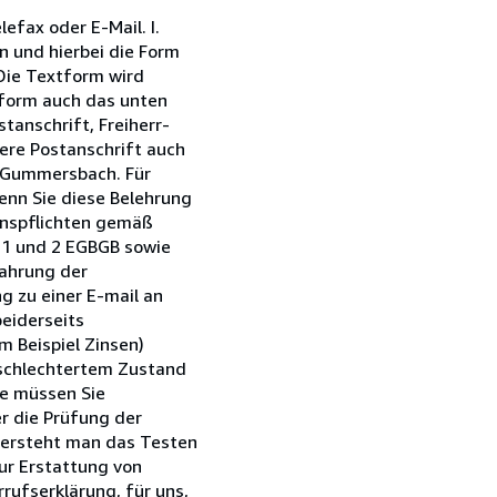
efax oder E-Mail. I.
n und hierbei die Form
Die Textform wird
xtform auch das unten
anschrift, Freiherr-
ere Postanschrift auch
7 Gummersbach. Für
wenn Sie diese Belehrung
ionspflichten gemäß
z 1 und 2 EGBGB sowie
Wahrung der
g zu einer E-mail an
beiderseits
 Beispiel Zinsen)
rschlechtertem Zustand
he müssen Sie
r die Prüfung der
versteht man das Testen
zur Erstattung von
rufserklärung, für uns,