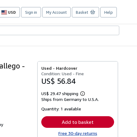
USD
Sign in
My Account
Basket
Help
Site
shopping
preferences
allego -
Used -
Hardcover
Condition: Used - Fine
US$ 56.84
US$ 29.47 shipping
Learn
Ships from Germany to U.S.A.
more
about
Quantity:
1 available
shipping
rates
Add to basket
ny
Free 30-day returns