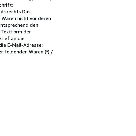
hrift:
rufsrechts Das
n Waren nicht vor deren
 entsprechend den
e Textform der
rief an die
die E-Mail-Adresse:
er folgenden Waren (*) /