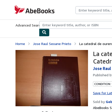
Skip to main content
AbeBooks.com
Advanced Search
Browse Collections
Rare Books
Art & Collecti
Home
Jose Raul Seoane Prieto
La catedral de ourens
La cat
Catedr
Jose Raul
Published 
CONDITION: 
Save for La
Sold by
Geb
AbeBooks Se