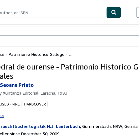
bles
Textbooks
Sellers
Start Selling
e - Patrimonio Historico Gallego - ...
edral de ourense - Patrimonio Historico G
ales
 Seoane Prieto
by
Xuntanza Editorial, Laracha, 1993
USED - FINE
HARDCOVER
ter
rauchtbücherlogistik H.J. Lauterbach
,
Gummersbach, NRW, Germa
ller since December 30, 2009