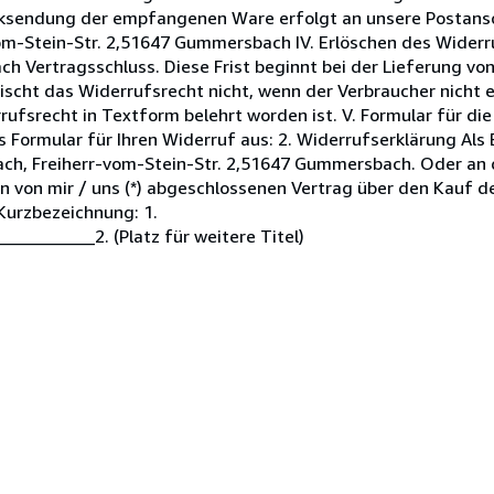
ücksendung der empfangenen Ware erfolgt an unsere Postansc
vom-Stein-Str. 2,51647 Gummersbach IV. Erlöschen des Wider
h Vertragsschluss. Diese Frist beginnt bei der Lieferung vo
ischt das Widerrufsrecht nicht, wenn der Verbraucher nicht
ufsrecht in Textform belehrt worden ist. V. Formular für di
 Formular für Ihren Widerruf aus: 2. Widerrufserklärung Als B
bach, Freiherr-vom-Stein-Str. 2,51647 Gummersbach. Oder an 
en von mir / uns (*) abgeschlossenen Vertrag über den Kauf d
 Kurzbezeichnung: 1.
_________2. (Platz für weitere Titel)