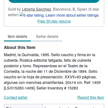
Sold by
Libreria Sanchez
,
Barcelona, B, Spain
(5-star
Seller
seller)
rating
Free 30-day returns
5
out
Item details
Seller details
of
5
About this Item
stars
Madrid, la Guirnalda, 1895. Sello caucho y firma en la
cubierta. Rústica editorial fatigada, falto de cubierta
posterior y lomo. Representose en el Teatro de la
Comedia, la noche del 11 de Diciembre de 1894. Sello
caucho en la hoja de presentación. XXVII+93 páginas,
algunas con manchas amarillentas. 20x14 cm. Ref: 1409
[LS/015283-1409].
Seller Inventory # 15283
Contact seller
Report this item