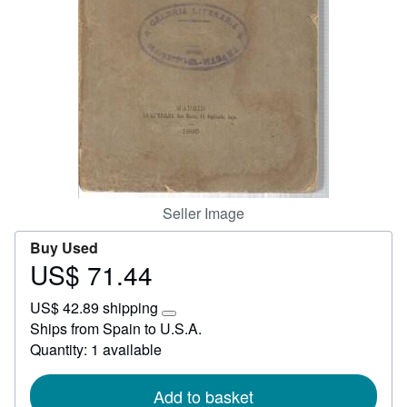
Start Selling
Help
CLOSE
Seller Image
Buy Used
US$ 71.44
Price
US$
US$ 42.89 shipping
71.44
Learn
Ships from Spain to U.S.A.
more
Quantity: 1 available
about
shipping
rates
Add to basket