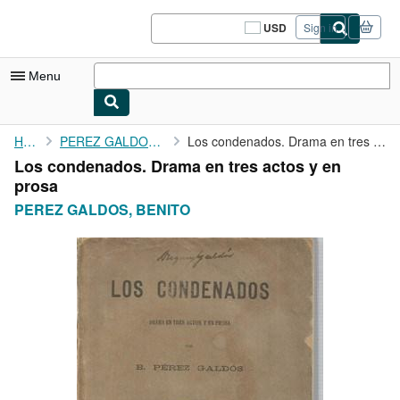
Skip to main content
AbeBooks.com
USD
Sign in
Site
shopping
preferences
Menu
My Account
Home
PEREZ GALDOS, BENITO
Los condenados. Drama en tres actos y en prosa
Los condenados. Drama en tres actos y en
My Purchases
prosa
Sign Off
PEREZ GALDOS, BENITO
Advanced Search
Browse Collections
Rare Books
Art & Collectibles
Textbooks
Sellers