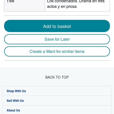
Title
Los condenados. Drama en tres
actos y en prosa
Add to basket
Save for Later
Create a Want for similar items
BACK TO TOP
Shop With Us
Sell With Us
Advanced Search
About Us
Browse Collections
Start Selling