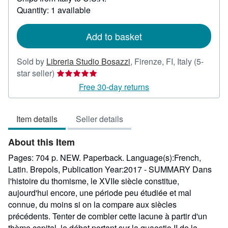
about
Quantity: 1 available
shipping
rates
Add to basket
Sold by
Libreria Studio Bosazzi
,
Firenze, FI, Italy
(5-
Seller
star seller)
rating
Free 30-day returns
5
out
Item details
Seller details
of
5
About this Item
stars
Pages: 704 p. NEW. Paperback. Language(s):French,
Latin. Brepols, Publication Year:2017 - SUMMARY Dans
l'histoire du thomisme, le XVIIe siècle constitue,
aujourd'hui encore, une période peu étudiée et mal
connue, du moins si on la compare aux siècles
précédents. Tenter de combler cette lacune à partir d'un
thème capital, le débat portant sur la quaestio II de la