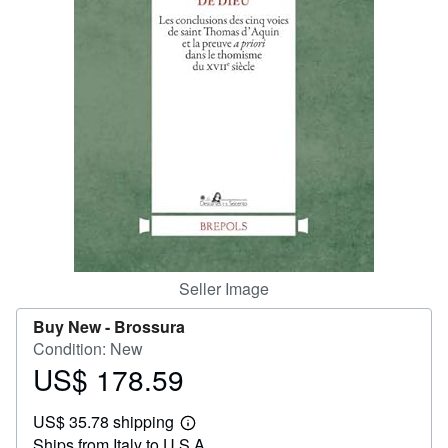
Help
CLOSE
Seller Image
Buy New -
Brossura
Condition: New
US$ 178.59
Price
US$
US$ 35.78 shipping
178.59
Learn
Ships from Italy to U.S.A.
more