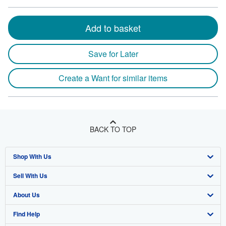
Add to basket
Save for Later
Create a Want for similar items
BACK TO TOP
Shop With Us
Sell With Us
Advanced Search
About Us
Browse Collections
Start Selling
Find Help
My Account
Join Our Affiliate Program
About AbeBooks