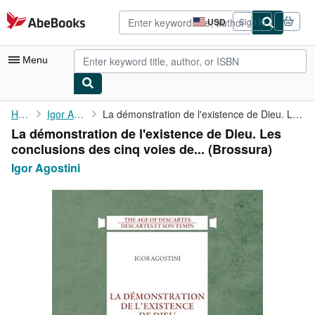
Skip to main content
AbeBooks.com
USD
Sign in
Site
shopping
preferences
Menu
My Account
Home
Igor Agostini
La démonstration de l'existence de Dieu. Les conclusions des ...
La démonstration de l'existence de Dieu. Les
My Purchases
conclusions des cinq voies de... (Brossura)
Advanced Search
Igor Agostini
Browse Collections
Rare Books
Art & Collectibles
Textbooks
Sellers
Start Selling