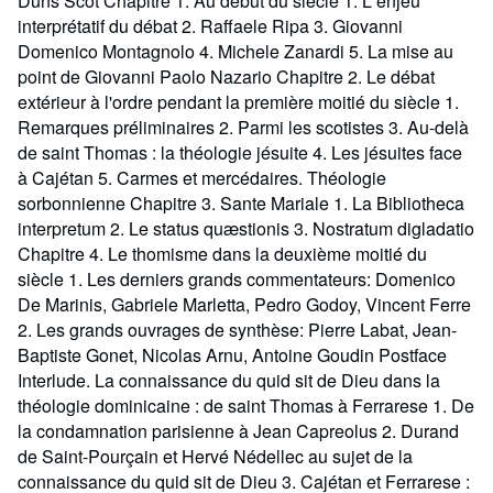
Duns Scot Chapitre 1. Au début du siècle 1. L enjeu
interprétatif du débat 2. Raffaele Ripa 3. Giovanni
Domenico Montagnolo 4. Michele Zanardi 5. La mise au
point de Giovanni Paolo Nazario Chapitre 2. Le débat
extérieur à l'ordre pendant la première moitié du siècle 1.
Remarques préliminaires 2. Parmi les scotistes 3. Au-delà
de saint Thomas : la théologie jésuite 4. Les jésuites face
à Cajétan 5. Carmes et mercédaires. Théologie
sorbonnienne Chapitre 3. Sante Mariale 1. La Bibliotheca
interpretum 2. Le status quæstionis 3. Nostratum digladatio
Chapitre 4. Le thomisme dans la deuxième moitié du
siècle 1. Les derniers grands commentateurs: Domenico
De Marinis, Gabriele Marletta, Pedro Godoy, Vincent Ferre
2. Les grands ouvrages de synthèse: Pierre Labat, Jean-
Baptiste Gonet, Nicolas Arnu, Antoine Goudin Postface
Interlude. La connaissance du quid sit de Dieu dans la
théologie dominicaine : de saint Thomas à Ferrarese 1. De
la condamnation parisienne à Jean Capreolus 2. Durand
de Saint-Pourçain et Hervé Nédellec au sujet de la
connaissance du quid sit de Dieu 3. Cajétan et Ferrarese :