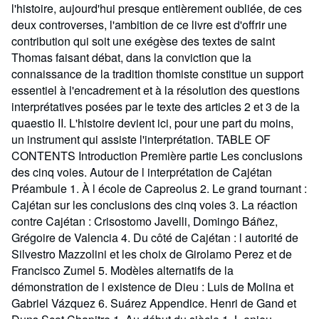
l'histoire, aujourd'hui presque entièrement oubliée, de ces
deux controverses, l'ambition de ce livre est d'offrir une
contribution qui soit une exégèse des textes de saint
Thomas faisant débat, dans la conviction que la
connaissance de la tradition thomiste constitue un support
essentiel à l'encadrement et à la résolution des questions
interprétatives posées par le texte des articles 2 et 3 de la
quaestio II. L'histoire devient ici, pour une part du moins,
un instrument qui assiste l'interprétation. TABLE OF
CONTENTS Introduction Première partie Les conclusions
des cinq voies. Autour de l interprétation de Cajétan
Préambule 1. À l école de Capreolus 2. Le grand tournant :
Cajétan sur les conclusions des cinq voies 3. La réaction
contre Cajétan : Crisostomo Javelli, Domingo Báñez,
Grégoire de Valencia 4. Du côté de Cajétan : l autorité de
Silvestro Mazzolini et les choix de Girolamo Perez et de
Francisco Zumel 5. Modèles alternatifs de la
démonstration de l existence de Dieu : Luis de Molina et
Gabriel Vázquez 6. Suárez Appendice. Henri de Gand et