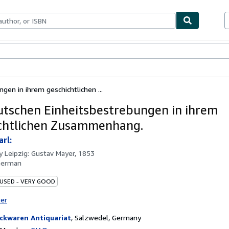
bles
Textbooks
Sellers
Start Selling
gen in ihrem geschichtlichen ...
utschen Einheitsbestrebungen in ihrem
chtlichen Zusammenhang.
arl:
by
Leipzig: Gustav Mayer, 1853
German
 USED - VERY GOOD
ter
ckwaren Antiquariat
,
Salzwedel, Germany