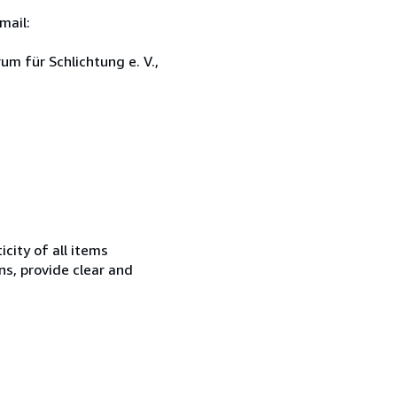
mail:
um für Schlichtung e. V.,
city of all items
ns, provide clear and