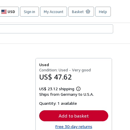
USD
Sign in
My Account
Basket
Help
Site
shopping
preferences
Used
Condition: Used - Very good
US$ 47.62
US$ 23.12 shipping
Learn
Ships from Germany to U.S.A.
more
about
Quantity:
1 available
shipping
rates
Add to basket
Free 30-day returns