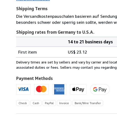
Shipping Terms
Die Versandkostenpauschalen basieren auf Sendungen
besonders schwer oder sperrig sein sollte, werden wi
Shipping rates from Germany to U.S.A.
14 to 21 business days
Order
Shipping
quantity
First item
US$ 23.12
rates
from
Delivery times are set by sellers and vary by carrier and lo
Germany
associated duties or fees. Sellers may contact you regarding
to
U.S.A.
Payment Methods
Check
Cash
PayPal
Invoice
Bank/Wire Transfer