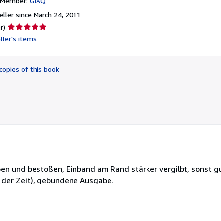
n Member:
GIAQ
ller since March 24, 2011
Seller
r)
rating
ller's items
5
out
of
copies of this book
5
stars
ben und bestoßen, Einband am Rand stärker vergilbt, sonst gu
 der Zeit), gebundene Ausgabe.