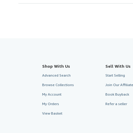
Shop With Us
Sell With Us
Advanced Search
Start Selling
Browse Collections
Join Our Affilia
My Account
Book Buyback
My Orders
Refer a seller
View Basket