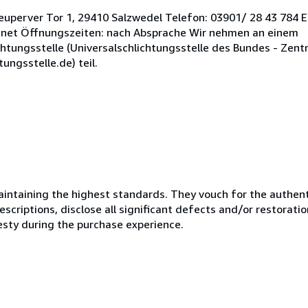
euperver Tor 1, 29410 Salzwedel Telefon: 03901/ 28 43 784 E
et Öffnungszeiten: nach Absprache Wir nehmen an einem
htungsstelle (Universalschlichtungsstelle des Bundes - Zentr
ungsstelle.de) teil.
ntaining the highest standards. They vouch for the authenti
scriptions, disclose all significant defects and/or restoratio
esty during the purchase experience.