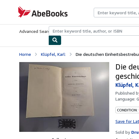
Skip to main content
AbeBooks.com
Advanced Search
Browse Collections
Rare Books
Art & Collecti
Home
Klüpfel, Karl:
Die deutschen Einheitsbestrebun
Die de
geschi
Klüpfel, K
Published 
Language:
CONDITION:
Save for La
Sold by
Dru