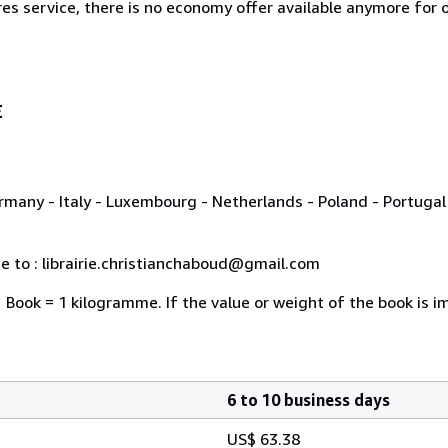
es service, there is no economy offer available anymore for o
E
rmany - Italy - Luxembourg - Netherlands - Poland - Portugal 
te to : librairie.christianchaboud@gmail.com
1 Book = 1 kilogramme. If the value or weight of the book is 
6 to 10 business days
US$ 63.38