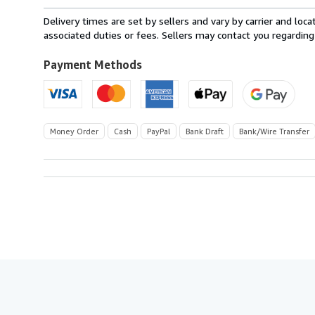
rates
from
Delivery times are set by sellers and vary by carrier and lo
Belgium
associated duties or fees. Sellers may contact you regarding
to
U.S.A.
Payment Methods
Money Order
Cash
PayPal
Bank Draft
Bank/Wire Transfer