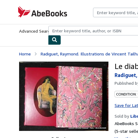
Skip to main content
AbeBooks.com
Advanced Search
Browse Collections
Rare Books
Art & Collecti
Home
Radiguet, Raymond. Illustrations de Vincent Tailh
Le dia
Radiguet,
Published 
CONDITION:
Save for La
Sold by
Lib
AbeBooks Se
(5-star selle