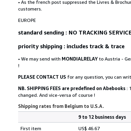
• As the french post suppressed the Livres & Brochur
customers.
EUROPE
standard sending : NO TRACKING SERVIC
priority shipping : includes track & trace
• We may send with
MONDIALRELAY
to Austria - Ge
!
PLEASE CONTACT US
for any question, you can wri
NB. SHIPPING FEES are predefined on Abebooks
: 
changed. And vice-versa of course !
Shipping rates from Belgium to U.S.A.
9 to 12 business days
Order
Shipping
quantity
First item
US$ 46.67