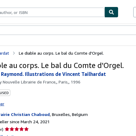
bles
Textbooks
Sellers
Start Selling
ardat
Le diable au corps. Le bal du Comte d'Orgel.
ble au corps. Le bal du Comte d'Orgel.
 Raymond. Illustrations de Vincent Tailhardat
by
Nouvelle Librairie de France,, Paris,, 1996
 USED
ter
rairie Christian Chaboud
,
Bruxelles, Belgium
ller since March 24, 2021
Seller
r)
rating