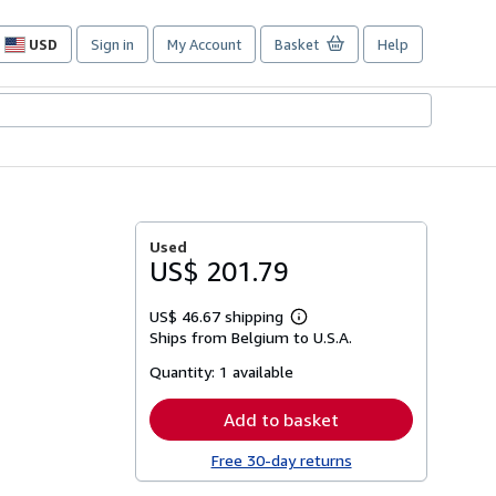
USD
Sign in
My Account
Basket
Help
Site
shopping
preferences
Used
US$ 201.79
US$ 46.67 shipping
Learn
Ships from Belgium to U.S.A.
more
about
Quantity:
1 available
shipping
rates
Add to basket
Free 30-day returns