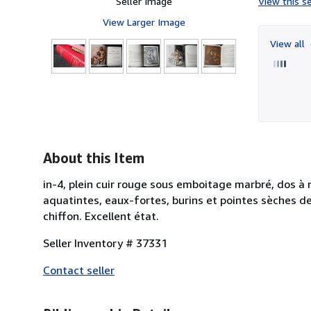
Seller Image
View this se
View Larger Image
View all
2
About this Item
in-4, plein cuir rouge sous emboitage marbré, dos à ne
aquatintes, eaux-fortes, burins et pointes sèches d
chiffon. Excellent état.
Seller Inventory # 37331
Contact seller