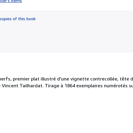
ller's items
5
out
of
copies of this book
5
stars
rfs, premier plat illustré d'une vignette contrecollée, tête d
e Vincent Tailhardat. Tirage à 1864 exemplaires numérotés su