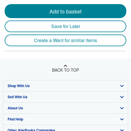
Add to basket
Save for Later
Create a Want for similar items
BACK TO TOP
Shop With Us
Sell With Us
Advanced Search
About Us
Browse Collections
Start Selling
Find Help
My Account
Join Our Affiliate Program
About AbeBooks
Other AbeBooks Companies
My Orders
Book Buyback
Media
Help