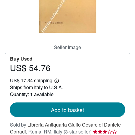
Help
CLOSE
Seller Image
Buy Used
US$ 54.76
Price
US$
US$ 17.34 shipping
54.76
Learn
Ships from Italy to U.S.A.
more
about
Quantity: 1 available
shipping
rates
Add to basket
Sold by
Libreria Antiquaria Giulio Cesare di Daniele
Seller
Corradi
,
Roma, RM, Italy
(3-star seller)