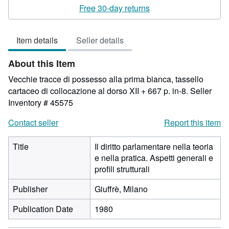
rating
Free 30-day returns
3
out
Item details
Seller details
of
5
About this Item
stars
Vecchie tracce di possesso alla prima bianca, tassello
cartaceo di collocazione al dorso XII + 667 p. in-8.
Seller
Inventory # 45575
Contact seller
Report this item
Title
Il diritto parlamentare nella teoria
e nella pratica. Aspetti generali e
profili strutturali
Publisher
Giuffrè, Milano
Publication Date
1980