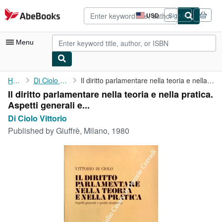
Skip to main content
AbeBooks.com
USD
Sign in
Site
shopping
preferences
Menu
My Account
Home
Di Ciolo Vittorio
Il diritto parlamentare nella teoria e nella pratica. Aspetti ...
Il diritto parlamentare nella teoria e nella pratica.
My Purchases
Aspetti generali e...
Advanced Search
Di Ciolo Vittorio
Published by
Giuffrè, Milano, 1980
Browse Collections
Rare Books
Art & Collectibles
Textbooks
Sellers
Start Selling