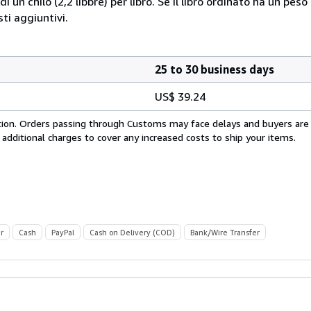
i un chilo (2,2 libbre) per libro. Se il libro ordinato ha un pe
i aggiuntivi.
25 to 30 business days
US$ 39.24
cation. Orders passing through Customs may face delays and buyers are
 additional charges to cover any increased costs to ship your items.
r
Cash
PayPal
Cash on Delivery (COD)
Bank/Wire Transfer