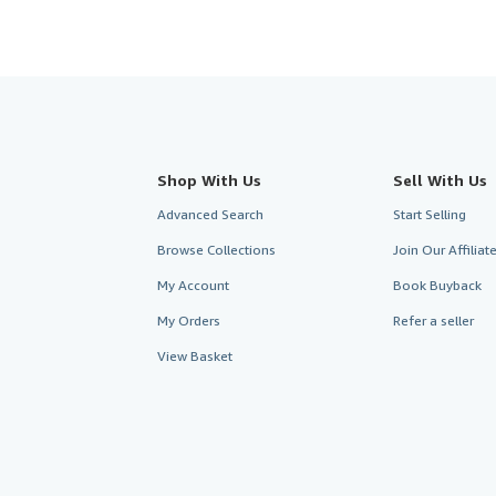
Shop With Us
Sell With Us
Advanced Search
Start Selling
Browse Collections
Join Our Affilia
My Account
Book Buyback
My Orders
Refer a seller
View Basket