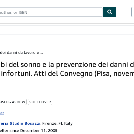
bles
Textbooks
Sellers
Start Selling
ei danni da lavoro e ...
rbi del sonno e la prevenzione dei danni 
i infortuni. Atti del Convegno (Pisa, nove
 USED - AS NEW
SOFT COVER
ter
reria Studio Bosazzi
,
Firenze, FI, Italy
ller since December 11, 2009