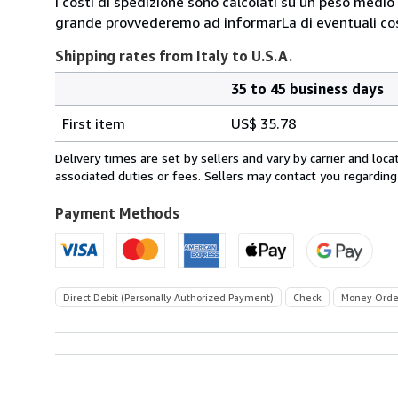
I costi di spedizione sono calcolati su un peso medio d
grande provvederemo ad informarLa di eventuali cost
Shipping rates from Italy to U.S.A.
35 to 45 business days
Order
Shipping
quantity
First item
US$ 35.78
rates
from
Delivery times are set by sellers and vary by carrier and lo
Italy
associated duties or fees. Sellers may contact you regarding
to
U.S.A.
Payment Methods
Direct Debit (Personally Authorized Payment)
Check
Money Orde