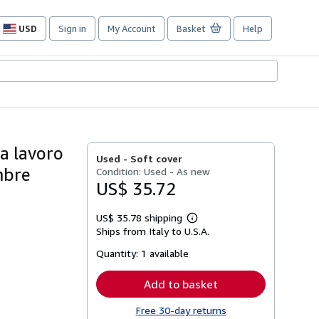
USD
Sign in
My Account
Basket
Help
Site
shopping
preferences
da lavoro
Used -
Soft cover
mbre
Condition: Used - As new
US$ 35.72
US$ 35.78 shipping
Learn
Ships from Italy to U.S.A.
more
about
Quantity:
1 available
shipping
rates
Add to basket
Free 30-day returns