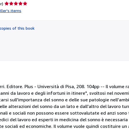
Seller
r)
rating
ller's items
5
out
of
copies of this book
5
stars
i. Editore. Plus - Università di Pisa, 208. 104pp -- Il volume ra
nni da lavoro e degli infortuni in itinere", svoltosi nel nove
rsi sull'importanza del sonno e delle sue patologie nell'amb
lle alterazioni del sonno da un lato e dall'altro del lavoro tur
ali e sociali non possono essere sottovalutate ed anzi sono 
edici del lavoro ed esperti in medicina del sonno è necessaria
 sociali ed economiche. Il volume vuole quindi costituire un au