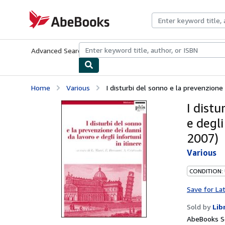
Skip to main content
AbeBooks.com
Advanced Search
Browse Collections
Rare Books
Art & Collecti
Home
Various
I disturbi del sonno e la prevenzione d
I distu
e degl
2007)
Various
CONDITION:
Save for La
Sold by
Lib
AbeBooks Se