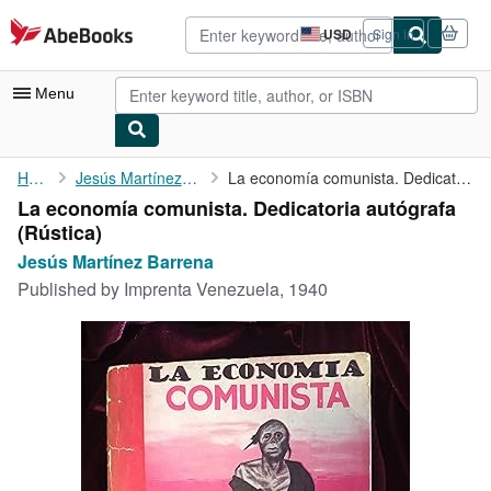
Skip to main content
AbeBooks.com
USD
Sign in
Site
shopping
preferences
Menu
My Account
Home
Jesús Martínez Barrena
La economía comunista. Dedicatoria autógrafa
La economía comunista. Dedicatoria autógrafa
My Purchases
(Rústica)
Advanced Search
Jesús Martínez Barrena
Published by
Imprenta Venezuela, 1940
Browse Collections
Rare Books
Art & Collectibles
Textbooks
Sellers
Start Selling