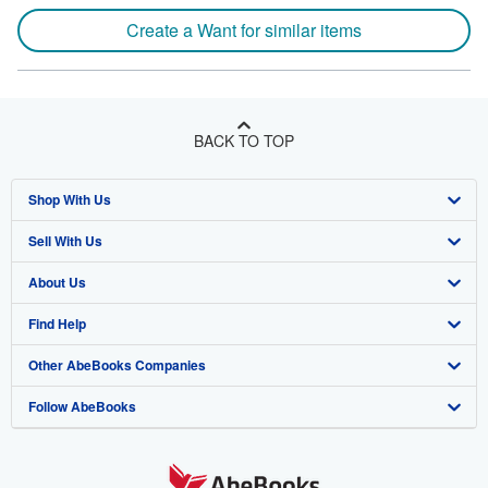
Create a Want for similar items
BACK TO TOP
Shop With Us
Sell With Us
Advanced Search
About Us
Browse Collections
Start Selling
Find Help
My Account
Join Our Affiliate Program
About AbeBooks
Other AbeBooks Companies
My Orders
Book Buyback
Media
Help
Follow AbeBooks
View Basket
Refer a seller
Careers
Customer Support
AbeBooks.co.uk
Forums
AbeBooks.de