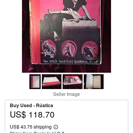
Help
CLOSE
Seller Image
Buy Used -
Rústica
US$ 118.70
Price
US$
US$ 43.75 shipping
118.70
Learn