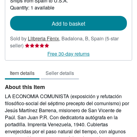
Ships from Spain to U.S.A.
more
about
Quantity: 1 available
shipping
rates
Add to basket
Sold by
Llibreria Fènix
,
Badalona, B, Spain
(5-star
Seller
seller)
rating
Free 30-day returns
5
out
Item details
Seller details
of
5
About this Item
stars
LA ECONOMIA COMUNISTA (exposición y refutación
filosófico-social del séptimo precepto del comunismo) por
Jesús Martínez Barrena, misionero de San Vicente de
Paúl. San Juan P.R. Con dedicatoria autógrafa en la
portadilla. Imprenta Venezuela, 1940. Cubiertas
envejecidas por el paso natural del tiempo, con algunos