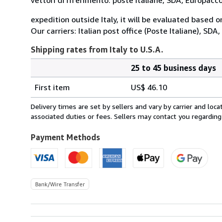
expedition outside Italy, it will be evaluated based 
Our carriers: Italian post office (Poste Italiane), SD
Shipping rates from Italy to U.S.A.
25 to 45 business days
Order
Shipping
quantity
First item
US$ 46.10
rates
from
Delivery times are set by sellers and vary by carrier and lo
Italy
associated duties or fees. Sellers may contact you regarding
to
U.S.A.
Payment Methods
Bank/Wire Transfer