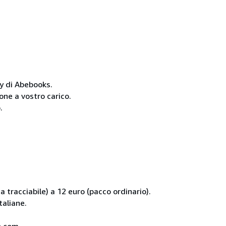
cy di Abebooks.
one a vostro carico.
.
 tracciabile) a 12 euro (pacco ordinario).
taliane.
co.com