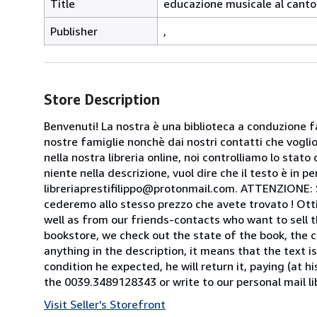
Title
educazione musicale al cant
Publisher
,
Store Description
Benvenuti! La nostra è una biblioteca a conduzione fa
nostre famiglie nonchè dai nostri contatti che voglion
nella nostra libreria online, noi controlliamo lo stato 
niente nella descrizione, vuol dire che il testo è in 
libreriaprestifilippo@protonmail.com. ATTENZIONE: Se t
cederemo allo stesso prezzo che avete trovato ! Otti
well as from our friends-contacts who want to sell t
bookstore, we check out the state of the book, the co
anything in the description, it means that the text is
condition he expected, he will return it, paying (at h
the 0039.3489128343 or write to our personal mail l
Visit Seller's Storefront