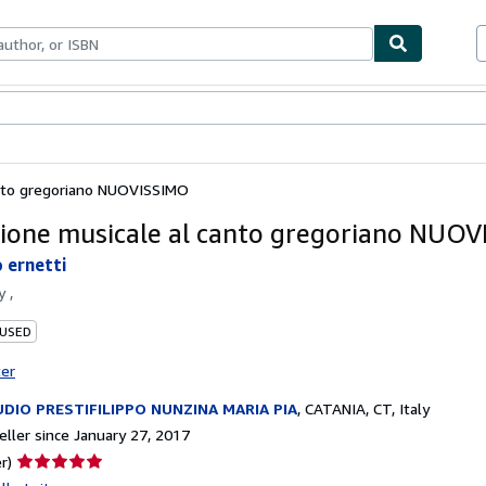
bles
Textbooks
Sellers
Start Selling
anto gregoriano NUOVISSIMO
ione musicale al canto gregoriano NUO
o ernetti
by
,
 USED
ter
DIO PRESTIFILIPPO NUNZINA MARIA PIA
,
CATANIA, CT, Italy
ller since January 27, 2017
Seller
r)
rating