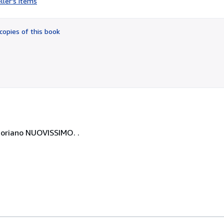
ller's items
5
out
of
copies of this book
5
stars
egoriano NUOVISSIMO. .