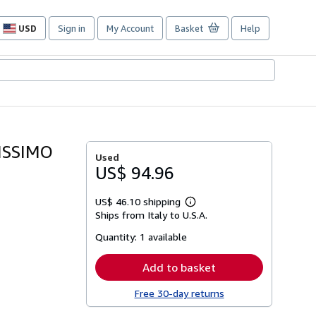
USD
Sign in
My Account
Basket
Help
Site
shopping
preferences
VISSIMO
Used
US$ 94.96
US$ 46.10 shipping
Learn
Ships from Italy to U.S.A.
more
about
Quantity:
1 available
shipping
rates
Add to basket
Free 30-day returns