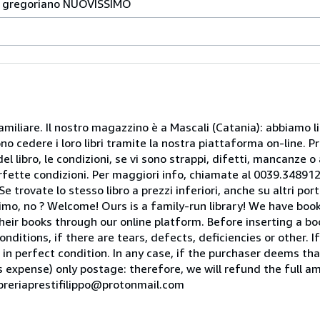
o gregoriano NUOVISSIMO
miliare. Il nostro magazzino è a Mascali (Catania): abbiamo li
o cedere i loro libri tramite la nostra piattaforma on-line. Pri
del libro, le condizioni, se vi sono strappi, difetti, mancanze o
perfette condizioni. Per maggiori info, chiamate al 0039.34891
rovate lo stesso libro a prezzi inferiori, anche su altri portal
mo, no ? Welcome! Ours is a family-run library! We have book
heir books through our online platform. Before inserting a boo
nditions, if there are tears, defects, deficiencies or other. I
 in perfect condition. In any case, if the purchaser deems tha
is expense) only postage: therefore, we will refund the full am
ibreriaprestifilippo@protonmail.com