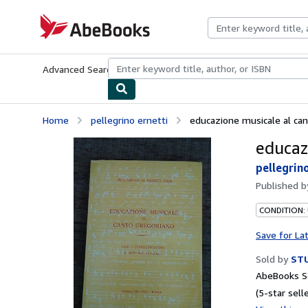
Skip to main content
AbeBooks.com
Advanced Search
Browse Collections
Rare Books
Art & Collecti
Home
pellegrino ernetti
educazione musicale al c
educaz
pellegrin
Published 
CONDITION:
Save for La
Sold by
STU
AbeBooks Se
(5-star selle