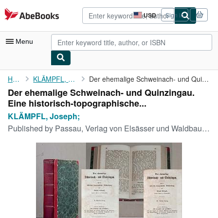
Skip to main content
AbeBooks.com
USD
Sign in
Site
shopping
preferences
Menu
My Account
Home
KLÄMPFL, Joseph;
Der ehemalige Schweinach- und Quinzingau. Eine ...
Der ehemalige Schweinach- und Quinzingau.
My Purchases
Eine historisch-topographische...
Advanced Search
KLÄMPFL, Joseph;
Published by
Passau, Verlag von Elsässer und Waldbauer 1855;
Browse Collections
Rare Books
Art & Collectibles
Textbooks
Sellers
Start Selling