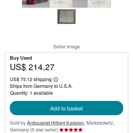
Help
CLOSE
Seller Image
Buy Used
US$ 214.27
Price
US$
US$ 75.12 shipping
214.27
Learn
Ships from Germany to U.S.A.
more
about
Quantity: 1 available
shipping
rates
Add to basket
Sold by
Antiquariat Hilbert Kadgien
,
Marktredwitz,
Seller
Germany
(5-star seller)