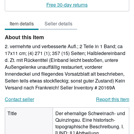
rating
Free 30-day returns
5
out
Item details
Seller details
of
5
About this Item
stars
2. vermehrte und verbesserte Aufl.; 2 Teile in 1 Band; ca
17x11 cm; (4) 271 (1); 357 (15) Seiten; Halbledereinband
d. Zt. mit Rückentitel (Einband leicht bestoßen, untere
Außengelenke unauffällig restauriert, vorderer
Innendeckel und fliegendes Vorsatzblatt alt beschrieben,
Seiten teils etwas stockfleckig; sonst guter Zustand) Kein
Versand nach Frankreich!
Seller Inventory # 20169A
Contact seller
Report this item
Title
Der ehemalige Schweinach- und
Quinzingau. Eine historisch-
topographische Beschreibung. I.
[UND: II.] Abtheilung.