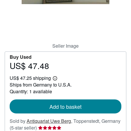
Help
CLOSE
Seller Image
Buy Used
US$ 47.48
Price
US$
US$ 47.25 shipping
47.48
Learn
Ships from Germany to U.S.A.
more
about
Quantity: 1 available
shipping
rates
Add to basket
Sold by
Antiquariat Uwe Berg
,
Toppenstedt, Germany
Seller
(5-star seller)