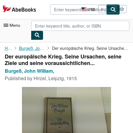
Skip to main content
AbeBooks.com
USD
Sign in
Site
shopping
preferences
Menu
My Account
Home
Burgeß, John William,
Der europäische Krieg. Seine Ursachen, seine Ziele und seine ...
Der europäische Krieg. Seine Ursachen, seine
My Purchases
Ziele und seine voraussichtlichen...
Advanced Search
Burgeß, John William,
Published by
Hirzel, Leipzig, 1915
Browse Collections
Rare Books
Art & Collectibles
Textbooks
Sellers
Start Selling