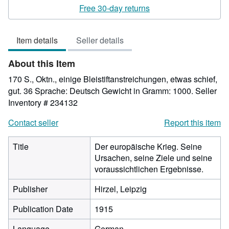
rating
Free 30-day returns
5
out
Item details
Seller details
of
5
About this Item
stars
170 S., Oktn., einige Bleistiftanstreichungen, etwas schief,
gut. 36 Sprache: Deutsch Gewicht in Gramm: 1000.
Seller
Inventory # 234132
Contact seller
Report this item
Title
Der europäische Krieg. Seine
Ursachen, seine Ziele und seine
voraussichtlichen Ergebnisse.
Publisher
Hirzel, Leipzig
Publication Date
1915
Language
German