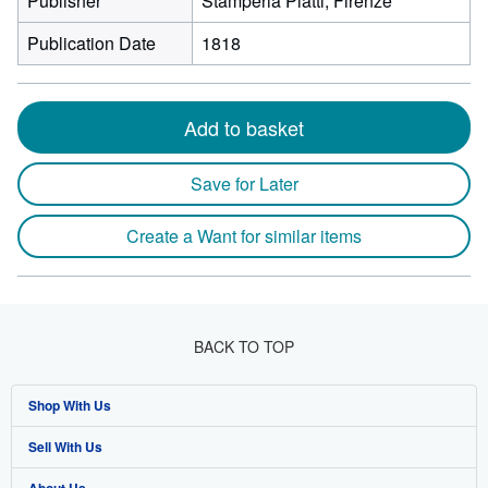
Publisher
Stamperia Piatti, Firenze
Publication Date
1818
Add to basket
Save for Later
Create a Want for similar items
BACK TO TOP
Shop With Us
Sell With Us
Advanced Search