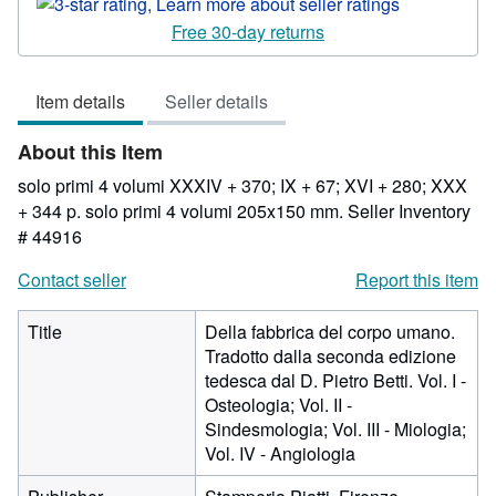
rating
3
Free 30-day returns
out
of
Item details
Seller details
5
stars
About this Item
solo primi 4 volumi XXXIV + 370; IX + 67; XVI + 280; XXX
+ 344 p. solo primi 4 volumi 205x150 mm.
Seller Inventory
# 44916
Contact seller
Report this item
Title
Della fabbrica del corpo umano.
Tradotto dalla seconda edizione
tedesca dal D. Pietro Betti. Vol. I -
Osteologia; Vol. II -
Sindesmologia; Vol. III - Miologia;
Vol. IV - Angiologia