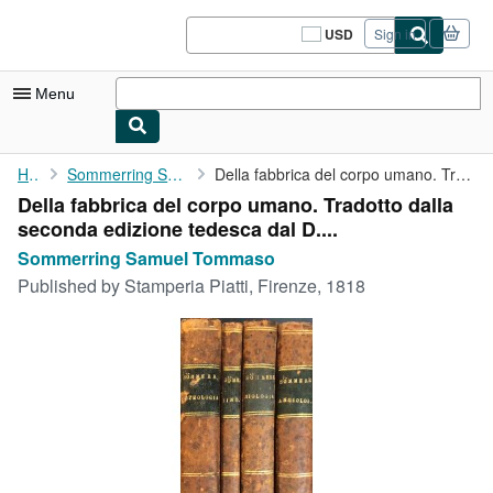
Skip to main content
AbeBooks.com
USD
Sign in
Site
shopping
preferences
Menu
My Account
Home
Sommerring Samuel Tommaso
Della fabbrica del corpo umano. Tradotto dalla seconda edizione ...
Della fabbrica del corpo umano. Tradotto dalla
My Purchases
seconda edizione tedesca dal D....
Sign Off
Sommerring Samuel Tommaso
Published by
Stamperia Piatti, Firenze, 1818
Advanced Search
Browse Collections
Rare Books
Art & Collectibles
Textbooks
Sellers