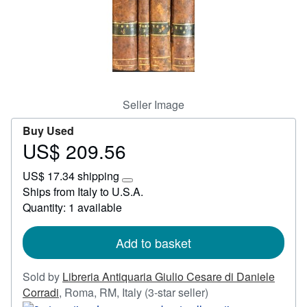
Start Selling
Help
CLOSE
Seller Image
Buy Used
US$ 209.56
Price
US$
US$ 17.34 shipping
209.56
Learn
Ships from Italy to U.S.A.
more
Quantity: 1 available
about
shipping
rates
Add to basket
Sold by
Libreria Antiquaria Giulio Cesare di Daniele
Seller
Corradi
,
Roma, RM, Italy
(3-star seller)