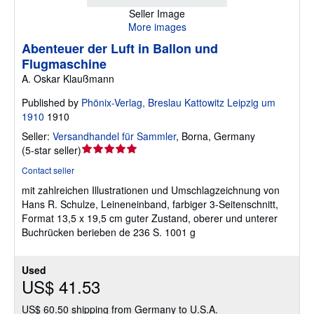
Seller Image
More images
Abenteuer der Luft in Ballon und
Flugmaschine
A. Oskar Klaußmann
Published by
Phönix-Verlag, Breslau Kattowitz Leipzig um
1910
1910
Seller:
Versandhandel für Sammler
,
Borna, Germany
Seller
(
5-star seller
)
rating
Contact seller
5
mit zahlreichen Illustrationen und Umschlagzeichnung von
out
Hans R. Schulze, Leineneinband, farbiger 3-Seitenschnitt,
of
Format 13,5 x 19,5 cm guter Zustand, oberer und unterer
5
Buchrücken berieben de 236 S. 1001 g
stars
Used
US$ 41.53
US$ 60.50 shipping from Germany to U.S.A.