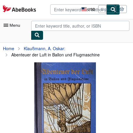
Skip to main content
AbeBooks.com
USD
Sign in
Site
shopping
preferences
Menu
My Account
Home
Klaußmann, A. Oskar:
Abenteuer der Luft in Ballon und Flugmaschine
My Purchases
Advanced Search
Browse Collections
Rare Books
Art & Collectibles
Textbooks
Sellers
Start Selling