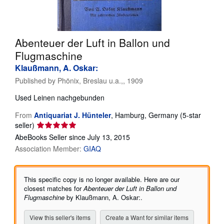
Help
CLOSE
Abenteuer der Luft in Ballon und
Flugmaschine
Klaußmann, A. Oskar:
Published by
Phönix, Breslau u.a.,, 1909
Used
Leinen nachgebunden
From
Antiquariat J. Hünteler
,
Hamburg, Germany
(5-star
Seller
seller)
rating
AbeBooks Seller since July 13, 2015
5
Association Member:
GIAQ
out
of
5
This specific copy is no longer available. Here are our
stars
closest matches for
Abenteuer der Luft in Ballon und
Flugmaschine
by Klaußmann, A. Oskar:.
View this seller's items
Create a Want for similar items