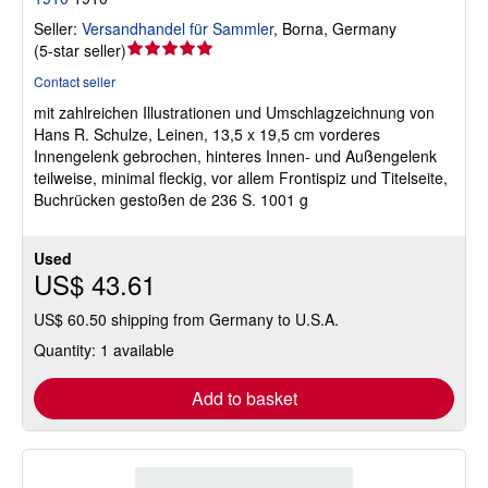
Seller:
Versandhandel für Sammler
,
Borna, Germany
Seller
(
5-star seller
)
rating
Contact seller
5
mit zahlreichen Illustrationen und Umschlagzeichnung von
out
Hans R. Schulze, Leinen, 13,5 x 19,5 cm vorderes
of
Innengelenk gebrochen, hinteres Innen- und Außengelenk
5
teilweise, minimal fleckig, vor allem Frontispiz und Titelseite,
stars
Buchrücken gestoßen de 236 S. 1001 g
Used
US$ 43.61
US$ 60.50 shipping from Germany to U.S.A.
Quantity: 1 available
Add to basket