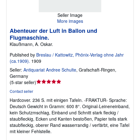
Seller Image
More images
Abenteuer der Luft in Ballon und
Flugmaschine.
Klaußmann, A. Oskar.
Published by
Breslau / Kattowitz, Phönix-Verlag ohne Jahr
(ca.1909).
1909
Seller:
Antiquariat Andree Schulte
,
Grafschaft-Ringen,
Germany
Seller
(
5-star seller
)
rating
Contact seller
5
Hardcover.
236 S. mit einigen Tafeln. -FRAKTUR- Sprache:
out
Deutsch Gewicht in Gramm: 600 8°. Original-Leineneinband,
of
kein Schutzmschlag, Einband und Schnitt stark fleckig /
5
staubfleckig, Ecken und Kanten bestoßen, Papier teils stark
stars
staubfleckig, oberer Rand wasserrandig / verfärbt, eine Tafel
mit kleiner Fehlstelle.