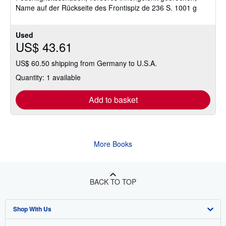
Name auf der Rückseite des Frontispiz de 236 S. 1001 g
stars
Used
US$ 43.61
US$ 60.50 shipping from Germany to U.S.A.
Quantity: 1 available
Add to basket
More Books
BACK TO TOP
Shop With Us