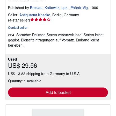
Published by
Breslau, Kattowitz, Lpz., Phönix-Vlg.
1000
Seller:
Antiquariat Knacke
,
Berlin, Germany
Seller
(
4-star seller
)
rating
Contact seller
4
224. Sprache: Deutsch Seiten vereinzelt lose. Seiten leicht
out
gegilbt. Bleistifteintragungen auf Vorsatz. Einband leicht
of
berieben.
5
stars
Used
US$ 29.56
US$ 13.83 shipping from Germany to U.S.A.
Quantity: 1 available
Add to basket