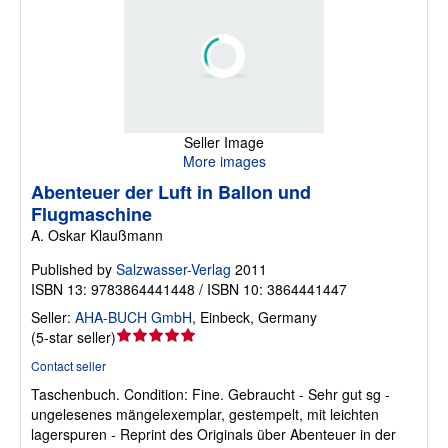
Seller Image
More images
Abenteuer der Luft in Ballon und
Flugmaschine
A. Oskar Klaußmann
Published by
Salzwasser-Verlag
2011
ISBN 13: 9783864441448 / ISBN 10: 3864441447
Seller:
AHA-BUCH GmbH
,
Einbeck, Germany
Seller
(
5-star seller
)
rating
Contact seller
5
Taschenbuch.
Condition: Fine.
Gebraucht - Sehr gut sg -
out
ungelesenes mängelexemplar, gestempelt, mit leichten
of
lagerspuren - Reprint des Originals über Abenteuer in der
5