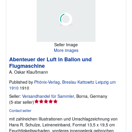
Seller Image
More images
Abenteuer der Luft in Ballon und
Flugmaschine
A. Oskar Klaußmann
Published by
Phönix-Verlag, Breslau Kattowitz Leipzig um
1910
1910
Seller:
Versandhandel für Sammler
,
Borna, Germany
Seller
(
5-star seller
)
rating
Contact seller
5
mit zahlreichen Illustrationen und Umschlagzeichnung von
out
Hans R. Schulze, Leineneinband, Format 13,5 x 19,5 cm
of
Feuchtigkeitsschaden, vorderes innengelenk gebrochen,
5