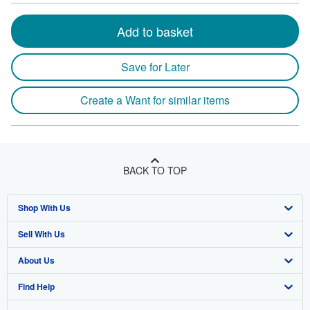
Add to basket
Save for Later
Create a Want for similar items
BACK TO TOP
Shop With Us
Sell With Us
Advanced Search
About Us
Browse Collections
Start Selling
Find Help
My Account
Join Our Affiliate Program
About AbeBooks