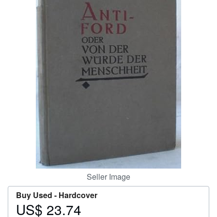
Help
CLOSE
Seller Image
Buy Used -
Hardcover
US$ 23.74
Price