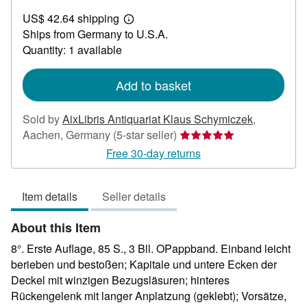
US$
US$ 42.64 shipping
23.74
Learn
Ships from Germany to U.S.A.
more
about
Quantity: 1 available
shipping
rates
Add to basket
Sold by
AixLibris Antiquariat Klaus Schymiczek
,
Seller
Aachen, Germany
(5-star seller)
rating
Free 30-day returns
5
out
Item details
Seller details
of
5
About this Item
stars
8°. Erste Auflage, 85 S., 3 Bll. OPappband. Einband leicht
berieben und bestoßen; Kapitale und untere Ecken der
Deckel mit winzigen Bezugsläsuren; hinteres
Rückengelenk mit langer Anplatzung (geklebt); Vorsätze,