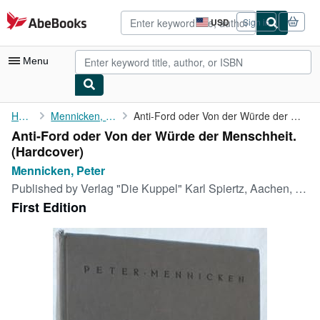
Skip to main content
AbeBooks.com
USD
Sign in
Site
shopping
preferences
Menu
My Account
Home
Mennicken, Peter
Anti-Ford oder Von der Würde der Menschheit.
Anti-Ford oder Von der Würde der Menschheit.
My Purchases
(Hardcover)
Advanced Search
Mennicken, Peter
Published by
Verlag "Die Kuppel" Karl Spiertz, Aachen, 1924
Browse Collections
First Edition
Rare Books
Art & Collectibles
Textbooks
Sellers
Start Selling