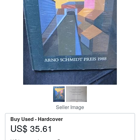
Help
CLOSE
Seller Image
Buy Used -
Hardcover
US$ 35.61
Price
US$