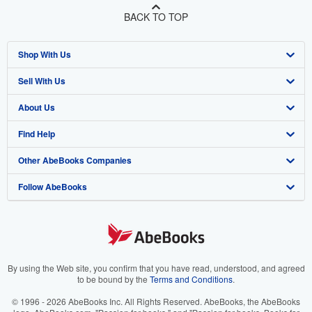
BACK TO TOP
Shop With Us
Sell With Us
Advanced Search
About Us
Browse Collections
Start Selling
Find Help
My Account
Join Our Affiliate Program
About AbeBooks
Other AbeBooks Companies
My Orders
Book Buyback
Media
Help
Follow AbeBooks
View Basket
Refer a seller
Careers
Customer Support
AbeBooks.co.uk
Forums
AbeBooks.de
Privacy Policy
AbeBooks.fr
Your Ads Privacy Choices
AbeBooks.it
By using the Web site, you confirm that you have read, understood, and agreed
to be bound by the
Terms and Conditions
.
Designated Agent
AbeBooks Aus/NZ
© 1996 - 2026 AbeBooks Inc. All Rights Reserved. AbeBooks, the AbeBooks