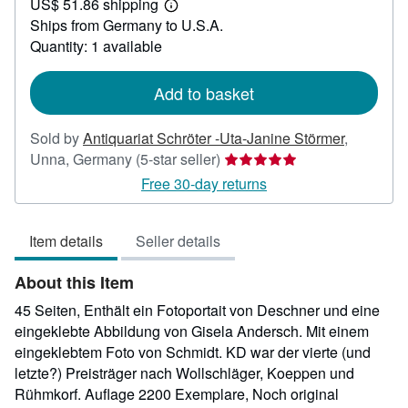
US$ 51.86 shipping
35.61
Learn
Ships from Germany to U.S.A.
more
about
Quantity: 1 available
shipping
rates
Add to basket
Sold by
Antiquariat Schröter -Uta-Janine Störmer
,
Seller
Unna, Germany
(5-star seller)
rating
Free 30-day returns
5
out
Item details
Seller details
of
5
About this Item
stars
45 Seiten, Enthält ein Fotoportait von Deschner und eine
eingeklebte Abbildung von Gisela Andersch. Mit einem
eingeklebtem Foto von Schmidt. KD war der vierte (und
letzte?) Preisträger nach Wollschläger, Koeppen und
Rühmkorf. Auflage 2200 Exemplare, Noch original