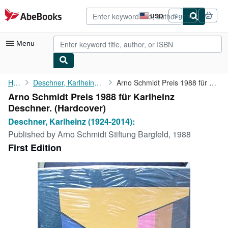
Skip to main content
AbeBooks.com
USD
Sign in
Site
shopping
preferences
Menu
My Account
Home
Deschner, Karlheinz (1924-2014):
Arno Schmidt Preis 1988 für Karlheinz Deschner.
Arno Schmidt Preis 1988 für Karlheinz
My Purchases
Deschner. (Hardcover)
Advanced Search
Deschner, Karlheinz (1924-2014):
Published by
Arno Schmidt Stiftung Bargfeld, 1988
Browse Collections
First Edition
Rare Books
Art & Collectibles
Textbooks
Sellers
Start Selling