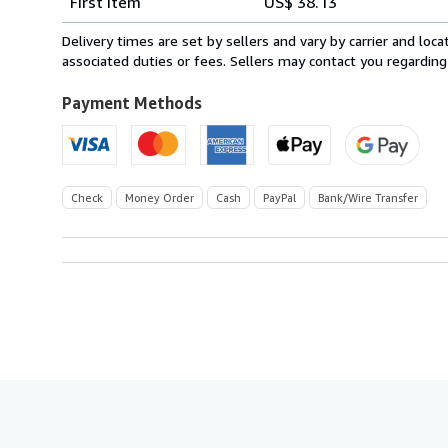
First item
US$ 38.13
rates
from
Delivery times are set by sellers and vary by carrier and lo
France
associated duties or fees. Sellers may contact you regarding
to
U.S.A.
Payment Methods
Check
Money Order
Cash
PayPal
Bank/Wire Transfer