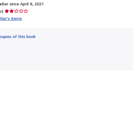
ller since April 8, 2021
Seller
r)
rating
ller's items
2
out
of
copies of this book
5
stars