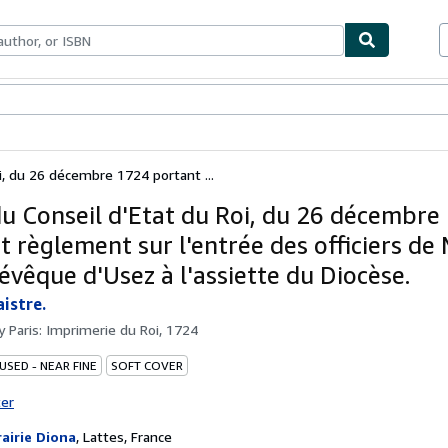
bles
Textbooks
Sellers
Start Selling
i, du 26 décembre 1724 portant ...
du Conseil d'Etat du Roi, du 26 décembre
 règlement sur l'entrée des officiers de 
'évêque d'Usez à l'assiette du Diocèse.
aistre.
by
Paris: Imprimerie du Roi, 1724
USED - NEAR FINE
SOFT COVER
ter
rairie Diona
,
Lattes, France