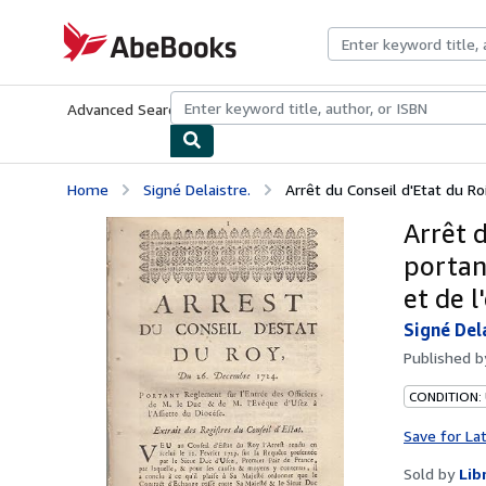
Skip to main content
AbeBooks.com
Advanced Search
Browse Collections
Rare Books
Art & Collecti
Home
Signé Delaistre.
Arrêt du Conseil d'Etat du Ro
Arrêt 
portant
et de l
Signé Del
Published 
CONDITION: 
Save for La
Sold by
Lib