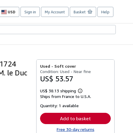
USD
Sign in
My Account
Basket
Help
Site
shopping
preferences
 1724
Used -
Soft cover
M. le Duc
Condition: Used - Near fine
US$ 53.57
US$ 38.13 shipping
Learn
Ships from France to U.S.A.
more
about
Quantity:
1 available
shipping
rates
Add to basket
Free 30-day returns