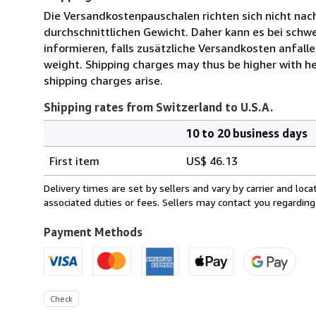
Die Versandkostenpauschalen richten sich nicht nach
durchschnittlichen Gewicht. Daher kann es bei sc
informieren, falls zusätzliche Versandkosten anfalle
weight. Shipping charges may thus be higher with he
shipping charges arise.
Shipping rates from Switzerland to U.S.A.
10 to 20 business days
Order
Shipping
quantity
First item
US$ 46.13
rates
from
Delivery times are set by sellers and vary by carrier and lo
Switzerland
associated duties or fees. Sellers may contact you regarding
to
U.S.A.
Payment Methods
Check