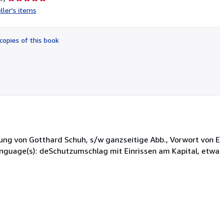
rating
ller's items
5
out
of
copies of this book
5
stars
mung von Gotthard Schuh, s/w ganzseitige Abb., Vorwort von E
anguage(s): deSchutzumschlag mit Einrissen am Kapital, etwa