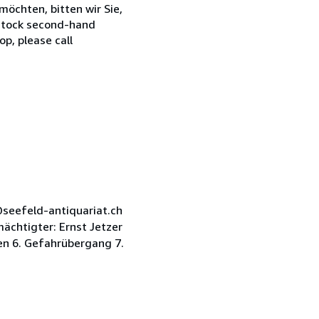
öchten, bitten wir Sie,
 stock second-hand
op, please call
h@seefeld-antiquariat.ch
chtigter: Ernst Jetzer
ten 6. Gefahrübergang 7.