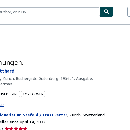
bles
Textbooks
Sellers
Start Selling
nungen.
tthard
by
Zürich: Büchergilde Gutenberg, 1956, 1. Ausgabe.
German
USED - FINE
SOFT COVER
ter
iquariat Im Seefeld / Ernst Jetzer
,
Zürich, Switzerland
ller since April 14, 2003
Seller
r)