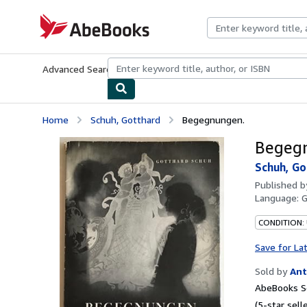
Skip to main content
AbeBooks.com
Advanced Search
Browse Collections
Rare Books
Art & Collecti
Home
Schuh, Gotthard
Begegnungen.
Begeg
Schuh, Go
Published 
Language:
CONDITION: 
Save for La
Sold by
Ant
AbeBooks Se
(5-star selle