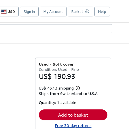
USD
Sign in
My Account
Basket
Help
Site
shopping
preferences
Used -
Soft cover
Condition: Used - Fine
US$ 190.93
US$ 46.13 shipping
Learn
Ships from Switzerland to U.S.A.
more
about
Quantity:
1 available
shipping
rates
Add to basket
Free 30-day returns