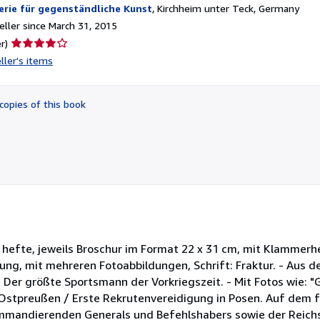
erie für gegenständliche Kunst
,
Kirchheim unter Teck, Germany
ller since March 31, 2015
Seller
r)
rating
ller's items
4
out
of
copies of this book
5
stars
2 hefte, jeweils Broschur im Format 22 x 31 cm, mit Klammer
hlung, mit mehreren Fotoabbildungen, Schrift: Fraktur. - Aus d
Der größte Sportsmann der Vorkriegszeit. - Mit Fotos wie: "
Ostpreußen / Erste Rekrutenvereidigung in Posen. Auf dem 
mmandierenden Generals und Befehlshabers sowie der Reichs