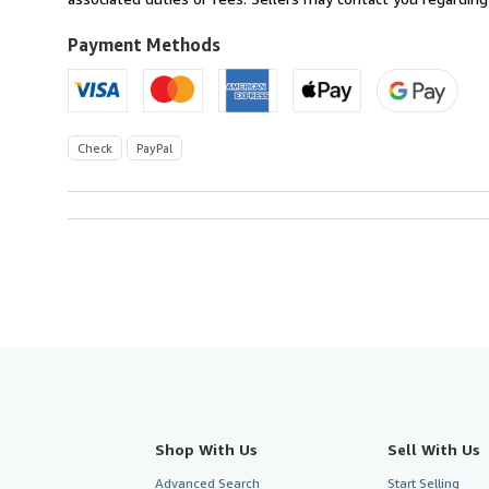
to
U.S.A.
Payment Methods
Check
PayPal
Shop With Us
Sell With Us
Advanced Search
Start Selling