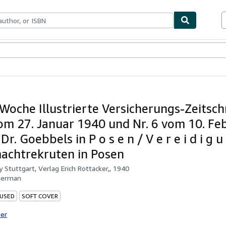
bles
Textbooks
Sellers
Start Selling
-Woche Illustrierte Versicherungs-Zeitsch
vom 27. Januar 1940 und Nr. 6 vom 10. Fe
Dr. Goebbels in P o s e n / V e r e i d i g u
chtrekruten in Posen
by
Stuttgart, Verlag Erich Rottacker,, 1940
German
 USED
SOFT COVER
ter