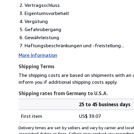
Vertragsschluss
Eigentumsvorbehalt
Vergütung
Gefahrübergang
Gewährleistung
Haftungsbeschränkungen und -freistellung...
More Information
Shipping Terms
The shipping costs are based on shipments with an av
inform you if additional shipping costs apply.
Shipping rates from Germany to U.S.A.
25 to 45 business days
Order
Shipping
quantity
First item
US$ 39.07
rates
from
Delivery times are set by sellers and vary by carrier and lo
Germany
associated duties or fees. Sellers may contact you regarding