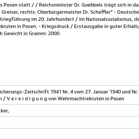
Posen statt / / Reichsminister Dr. Goebbels trägt sich in d
 Greiser, rechts: Oberbürgermeister Dr. Scheffler" - Deutsche
, Kriegführung im 20. Jahrhundert / im Nationalsozialismus, d
kruten in Posen. - Kriegsdruck / Erstausgabe in guter Erhal
h Gewicht in Gramm: 2000.
sicherungs-Zeitschrift 1941 Nr. 4 vom 27. Januar 1940 und Nr.
 n / V e r e i d i g u n g von Wehrmachtrekruten in Posen
cker,