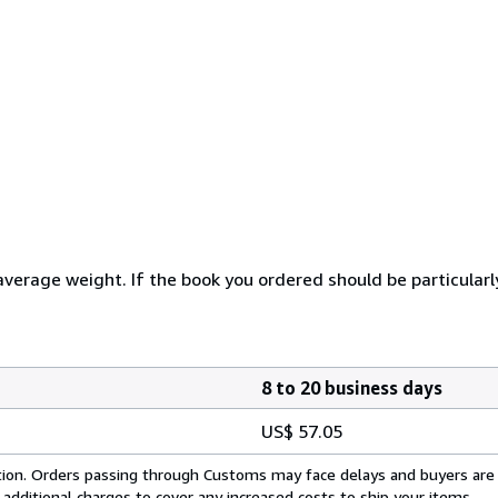
erage weight. If the book you ordered should be particularly 
8 to 20 business days
US$ 57.05
cation. Orders passing through Customs may face delays and buyers are
 additional charges to cover any increased costs to ship your items.