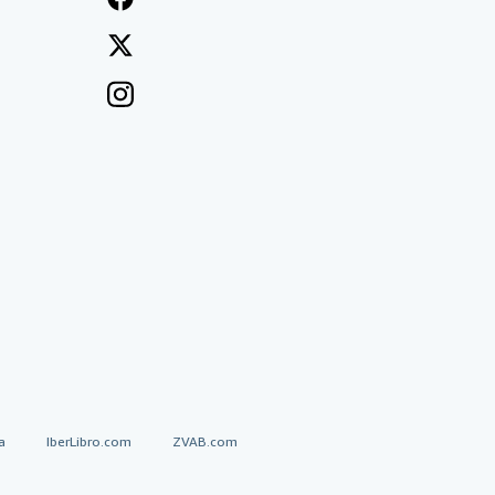
a
IberLibro.com
ZVAB.com