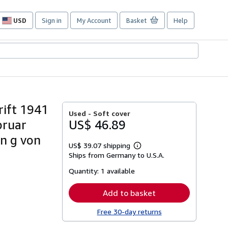
USD
Sign in
My Account
Basket
Help
Site
shopping
preferences
rift 1941
Used -
Soft cover
bruar
US$ 46.89
 n g von
US$ 39.07 shipping
Learn
Ships from Germany to U.S.A.
more
about
Quantity:
1 available
shipping
rates
Add to basket
Free 30-day returns