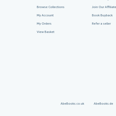
Browse Collections
Join Our Affilia
My Account
Book Buyback
My Orders
Refer a seller
View Basket
AbeBooks.co.uk
AbeBooks.de