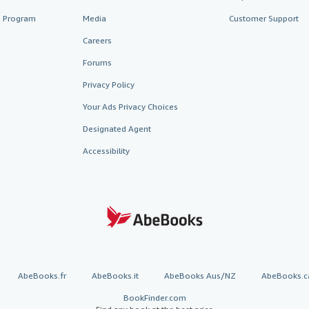
te Program
Media
Customer Support
Careers
Forums
Privacy Policy
Your Ads Privacy Choices
Designated Agent
Accessibility
AbeBooks.fr
AbeBooks.it
AbeBooks Aus/NZ
AbeBooks.c
BookFinder.com