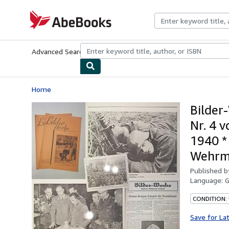
Skip to main content
AbeBooks.com
Advanced Search
Browse Collections
Rare Books
Art & Collecti
Home
Bilder
Nr. 4 
1940 * 
Wehrma
Published 
Language:
CONDITION:
Save for La