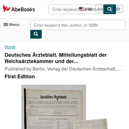
Skip to main content
AbeBooks.com
USD
Sign in
Site
shopping
preferences
Menu
My Account
Home
Deutsches Ärzteblatt. Mitteilungsblatt der
My Purchases
Reichsärztekammer und der...
Advanced Search
Published by
Berlin, Verlag der Deutschen Ärzteschaft,, 1938
First Edition
Browse Collections
Rare Books
Art & Collectibles
Textbooks
Sellers
Start Selling