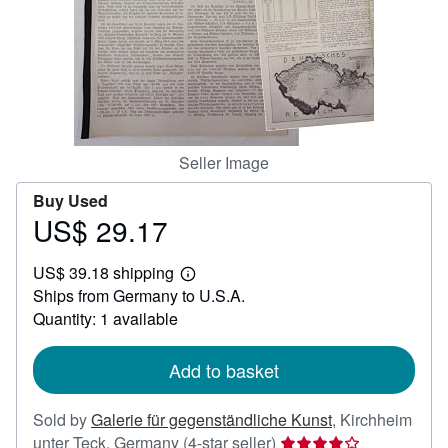
Help
CLOSE
Seller Image
Buy Used
US$ 29.17
Price
US$
US$ 39.18 shipping
29.17
Learn
Ships from Germany to U.S.A.
more
about
Quantity: 1 available
shipping
rates
Add to basket
Sold by
Galerie für gegenständliche Kunst
,
Kirchheim
Seller
unter Teck, Germany
(4-star seller)