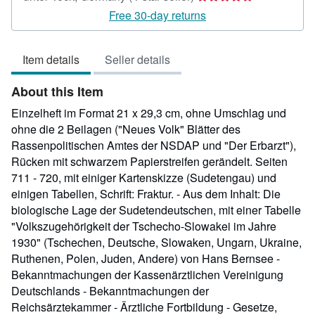
rating
Free 30-day returns
4
out
Item details
Seller details
of
5
About this Item
stars
Einzelheft im Format 21 x 29,3 cm, ohne Umschlag und
ohne die 2 Beilagen ("Neues Volk" Blätter des
Rassenpolitischen Amtes der NSDAP und "Der Erbarzt"),
Rücken mit schwarzem Papierstreifen gerändelt. Seiten
711 - 720, mit einiger Kartenskizze (Sudetengau) und
einigen Tabellen, Schrift: Fraktur. - Aus dem Inhalt: Die
biologische Lage der Sudetendeutschen, mit einer Tabelle
"Volkszugehörigkeit der Tschecho-Slowakei im Jahre
1930" (Tschechen, Deutsche, Slowaken, Ungarn, Ukraine,
Ruthenen, Polen, Juden, Andere) von Hans Bernsee -
Bekanntmachungen der Kassenärztlichen Vereinigung
Deutschlands - Bekanntmachungen der
Reichsärztekammer - Ärztliche Fortbildung - Gesetze,