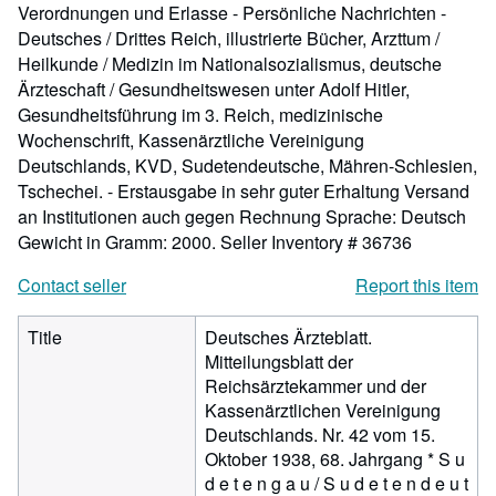
Verordnungen und Erlasse - Persönliche Nachrichten -
Deutsches / Drittes Reich, illustrierte Bücher, Arzttum /
Heilkunde / Medizin im Nationalsozialismus, deutsche
Ärzteschaft / Gesundheitswesen unter Adolf Hitler,
Gesundheitsführung im 3. Reich, medizinische
Wochenschrift, Kassenärztliche Vereinigung
Deutschlands, KVD, Sudetendeutsche, Mähren-Schlesien,
Tschechei. - Erstausgabe in sehr guter Erhaltung Versand
an Institutionen auch gegen Rechnung Sprache: Deutsch
Gewicht in Gramm: 2000.
Seller Inventory # 36736
Contact seller
Report this item
Title
Deutsches Ärzteblatt.
Mitteilungsblatt der
Reichsärztekammer und der
Kassenärztlichen Vereinigung
Deutschlands. Nr. 42 vom 15.
Oktober 1938, 68. Jahrgang * S u
d e t e n g a u / S u d e t e n d e u t