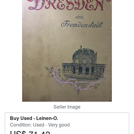
Help
CLOSE
Seller Image
Buy Used -
Leinen-O.
Condition: Used - Very good
US$ 71.42
Price