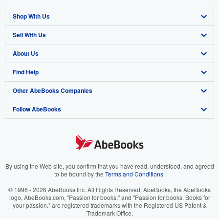
Shop With Us
Sell With Us
Advanced Search
About Us
Browse Collections
Start Selling
Find Help
My Account
Join Our Affiliate Program
About AbeBooks
Other AbeBooks Companies
My Orders
Book Buyback
Media
Help
Follow AbeBooks
View Basket
Refer a seller
Careers
Customer Support
AbeBooks.co.uk
Forums
AbeBooks.de
Privacy Policy
AbeBooks.fr
Your Ads Privacy Choices
AbeBooks.it
By using the Web site, you confirm that you have read, understood, and agreed
to be bound by the
Terms and Conditions
.
Designated Agent
AbeBooks Aus/NZ
© 1996 - 2026 AbeBooks Inc. All Rights Reserved. AbeBooks, the AbeBooks
logo, AbeBooks.com, "Passion for books." and "Passion for books. Books for
Accessibility
AbeBooks.ca
your passion." are registered trademarks with the Registered US Patent &
Trademark Office.