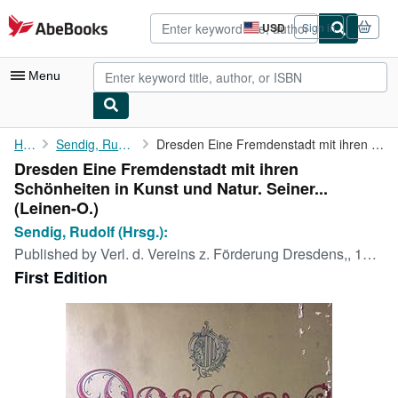
Skip to main content
AbeBooks.com
USD
Sign in
Site
shopping
preferences
Menu
My Account
Home
Sendig, Rudolf (Hrsg.):
Dresden Eine Fremdenstadt mit ihren Schönheiten in Kunst und ...
Dresden Eine Fremdenstadt mit ihren
My Purchases
Schönheiten in Kunst und Natur. Seiner...
Advanced Search
(Leinen-O.)
Sendig, Rudolf (Hrsg.):
Browse Collections
Published by
Verl. d. Vereins z. Förderung Dresdens,, 1898
Rare Books
First Edition
Art & Collectibles
Textbooks
Sellers
Start Selling