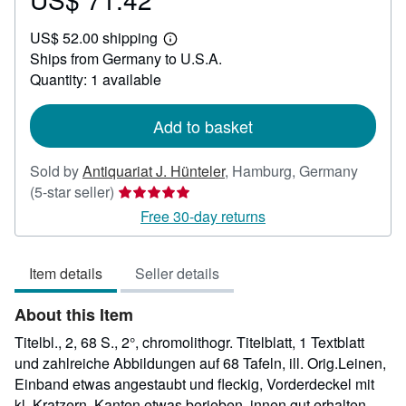
US$
US$ 52.00 shipping
71.42
Learn
Ships from Germany to U.S.A.
more
about
Quantity: 1 available
shipping
rates
Add to basket
Sold by
Antiquariat J. Hünteler
,
Hamburg, Germany
Seller
(5-star seller)
rating
Free 30-day returns
5
out
Item details
Seller details
of
5
About this Item
stars
Titelbl., 2, 68 S., 2°, chromolithogr. Titelblatt, 1 Textblatt
und zahlreiche Abbildungen auf 68 Tafeln, ill. Orig.Leinen,
Einband etwas angestaubt und fleckig, Vorderdeckel mit
kl. Kratzern, Kanten etwas berieben, innen gut erhalten