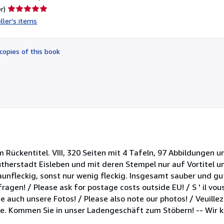
Seller
r)
rating
ller's items
5
out
of
copies of this book
5
stars
m Rückentitel. VIII, 320 Seiten mit 4 Tafeln, 97 Abbildungen u
rstadt Eisleben und mit deren Stempel nur auf Vortitel und 
fleckig, sonst nur wenig fleckig. Insgesamt sauber und gut
ragen! / Please ask for postage costs outside EU! / S ' il vo
Sie auch unsere Fotos! / Please also note our photos! / Veuille
sie. Kommen Sie in unser Ladengeschäft zum Stöbern! -- Wir k