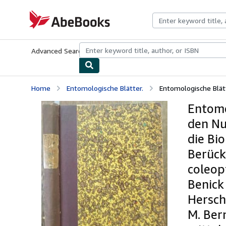
Skip to main content
AbeBooks.com
Advanced Search
Browse Collections
Rare Books
Art & Collecti
Home
Entomologische Blätter.
Entomologische Blätt
Entomo
den Nu
die Bi
Berück
coleop
Benick
Hersch
M. Ber