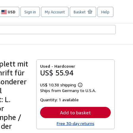
USD
Sign in
My Account
Basket
Help
Site
shopping
preferences
plett mit
Used -
Hardcover
rift für
US$ 55.94
sonderer
US$ 10.38 shipping
Learn
l
Ships from Germany to U.S.A.
more
about
: L.
Quantity:
1 available
shipping
rates
or
Add to basket
mphe /
Free 30-day returns
 der