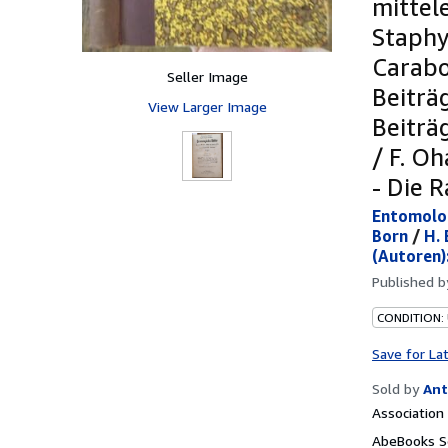
mittel
Staphy
Carabo
Seller Image
Beiträg
View Larger Image
Beiträg
/ F. O
- Die 
Entomolog
Born
/
H.
(Autoren)
Published 
CONDITION:
Save for La
Sold by
Ant
Associatio
AbeBooks Se