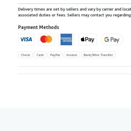
rates
from
Delivery times are set by sellers and vary by carrier and lo
Germany
associated duties or fees. Sellers may contact you regarding
to
U.S.A.
Payment Methods
Check
Cash
PayPal
Invoice
Bank/Wire Transfer