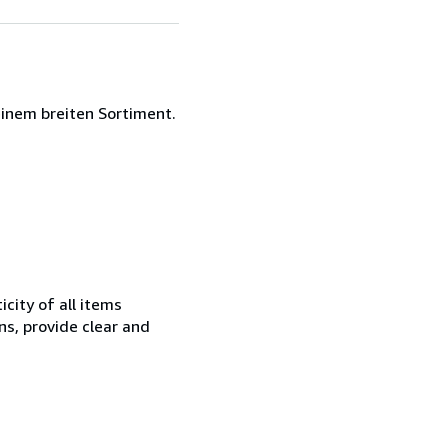
einem breiten Sortiment.
city of all items
ns, provide clear and