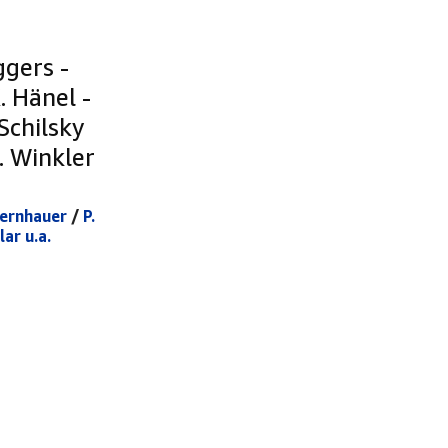
ggers -
. Hänel -
Schilsky
. Winkler
Bernhauer
/
P.
lar u.a.