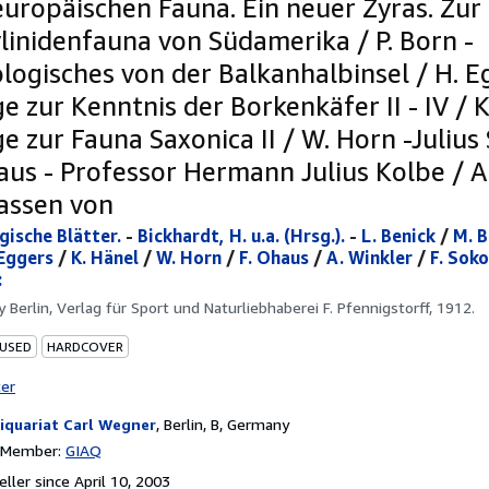
europäischen Fauna. Ein neuer Zyras. Zur
linidenfauna von Südamerika / P. Born -
logisches von der Balkanhalbinsel / H. E
e zur Kenntnis der Borkenkäfer II - IV / K
e zur Fauna Saxonica II / W. Horn -Julius 
haus - Professor Hermann Julius Kolbe / A
Rassen von
ische Blätter.
-
Bickhardt, H. u.a. (Hrsg.).
-
L. Benick
/
M. 
 Eggers
/
K. Hänel
/
W. Horn
/
F. Ohaus
/
A. Winkler
/
F. Soko
:
by
Berlin, Verlag für Sport und Naturliebhaberei F. Pfennigstorff, 1912.
 USED
HARDCOVER
ter
iquariat Carl Wegner
,
Berlin, B, Germany
n Member:
GIAQ
ller since April 10, 2003