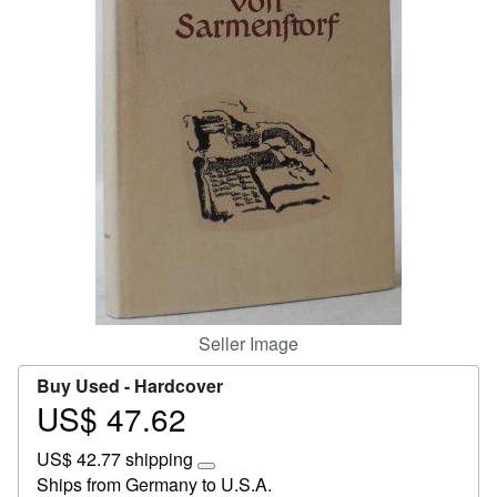
Help
CLOSE
Seller Image
Buy Used -
Hardcover
US$ 47.62
Price
US$
US$ 42.77 shipping
47.62
Learn
Ships from Germany to U.S.A.
more