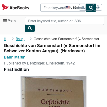
Skip to main content
AbeBooks.com
USD
Sign in
Site
shopping
preferences
Menu
My Account
Home
Baur, Martin
Geschichte von Sarmenstorf (= Sarmenstorf im Schweizer Kanton ...
Geschichte von Sarmenstorf (= Sarmenstorf im
My Purchases
Schweizer Kanton Aargau). (Hardcover)
Advanced Search
Baur, Martin
Published by
Benzinger, Einsiedeln, 1942
Browse Collections
First Edition
Rare Books
Art & Collectibles
Textbooks
Sellers
Start Selling