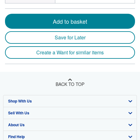
Add to basket
Save for Later
Create a Want for similar items
BACK TO TOP
Shop With Us
Sell With Us
Advanced Search
About Us
Browse Collections
Start Selling
Find Help
My Account
Join Our Affiliate Program
About AbeBooks