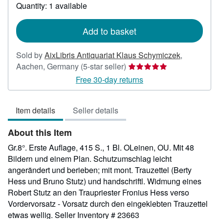
Quantity: 1 available
about
shipping
rates
Add to basket
Sold by
AixLibris Antiquariat Klaus Schymiczek
,
Seller
Aachen, Germany
(5-star seller)
rating
Free 30-day returns
5
out
Item details
Seller details
of
5
About this Item
stars
Gr.8°. Erste Auflage, 415 S., 1 Bl. OLeinen, OU. Mit 48
Bildern und einem Plan. Schutzumschlag leicht
angerändert und berieben; mit mont. Trauzettel (Berty
Hess und Bruno Stutz) und handschriftl. Widmung eines
Robert Stutz an den Traupriester Fronius Hess verso
Vordervorsatz - Vorsatz durch den eingeklebten Trauzettel
etwas wellig.
Seller Inventory # 23663