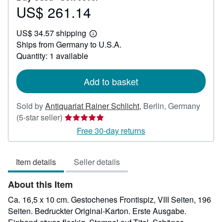
US$ 261.14
Price
US$
US$ 34.57 shipping
261.14
Learn
Ships from Germany to U.S.A.
more
about
Quantity: 1 available
shipping
rates
Add to basket
Sold by
Antiquariat Rainer Schlicht
,
Berlin, Germany
Seller
(5-star seller)
rating
Free 30-day returns
5
out
Item details
Seller details
of
5
About this Item
stars
Ca. 16,5 x 10 cm. Gestochenes Frontispiz, VIII Seiten, 196
Seiten. Bedruckter Original-Karton. Erste Ausgabe.