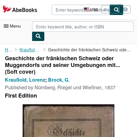
Skip to main content
AbeBooks.com
USD
Sign in
Site
shopping
preferences
Menu
My Account
Home
Kraußold, Lorenz
Geschichte der fränkischen Schweiz oder Muggendorfs und seiner ...
Geschichte der fränkischen Schweiz oder
My Purchases
Muggendorfs und seiner Umgebungen mit...
Advanced Search
(Soft cover)
Kraußold, Lorenz
;
Brock, G.
Browse Collections
Published by
Nürnberg, Riegel und Wießner., 1837
Rare Books
First Edition
Art & Collectibles
Textbooks
Sellers
Start Selling