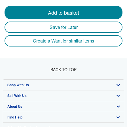
Add to basket
Save for Later
Create a Want for similar items
BACK TO TOP
Shop With Us
Sell With Us
Advanced Search
About Us
Browse Collections
Start Selling
Find Help
My Account
Join Our Affiliate Program
About AbeBooks