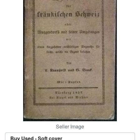
Help
CLOSE
Seller Image
Buy Used -
Soft cover