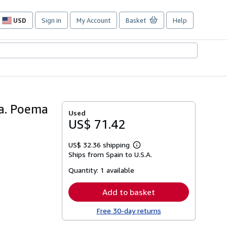
USD
Sign in
My Account
Basket
Help
Site
shopping
preferences
a. Poema
Used
US$ 71.42
US$ 32.36 shipping
Learn
Ships from Spain to U.S.A.
more
about
Quantity:
1 available
shipping
rates
Add to basket
Free 30-day returns