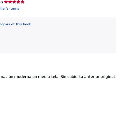
Seller
r)
rating
ller's items
5
out
of
copies of this book
5
stars
rnación moderna en media tela. Sin cubierta anterior original.