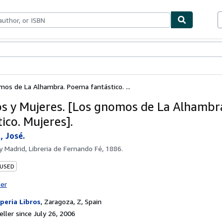
bles
Textbooks
Sellers
Start Selling
os de La Alhambra. Poema fantástico. ...
 y Mujeres. [Los gnomos de La Alhambr
ico. Mujeres].
 José.
by
Madrid, Libreria de Fernando Fé, 1886.
 USED
ter
peria Libros
,
Zaragoza, Z, Spain
ller since July 26, 2006