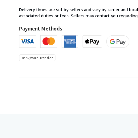
rates
from
Delivery times are set by sellers and vary by carrier and lo
Spain
associated duties or fees. Sellers may contact you regarding
to
U.S.A.
Payment Methods
Bank/Wire Transfer