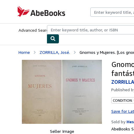
Skip to main content
AbeBooks.com
Advanced Search
Browse Collections
Rare Books
Art & Collecti
Home
ZORRILLA, José.
Gnomos y Mujeres. [Los gnom
Gnomos
fantást
ZORRILLA,
Published 
CONDITION:
Save for La
Sold by
Hes
AbeBooks Se
Seller Image