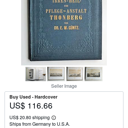
Help
CLOSE
Seller Image
Buy Used -
Hardcover
US$ 116.66
Price
US$
US$ 20.80 shipping
116.66
Learn
Ships from Germany to U.S.A.
more