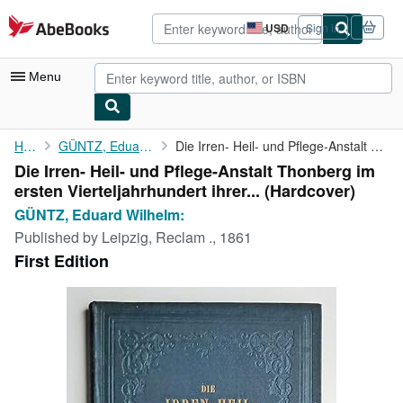
Skip to main content
AbeBooks.com
USD
Sign in
Site
shopping
preferences
Menu
My Account
Home
GÜNTZ, Eduard Wilhelm:
Die Irren- Heil- und Pflege-Anstalt Thonberg im ersten ...
Die Irren- Heil- und Pflege-Anstalt Thonberg im
My Purchases
ersten Vierteljahrhundert ihrer... (Hardcover)
Advanced Search
GÜNTZ, Eduard Wilhelm:
Published by
Leipzig, Reclam ., 1861
Browse Collections
First Edition
Rare Books
Art & Collectibles
Textbooks
Sellers
Start Selling