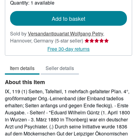
about
Quantity: 1 available
shipping
rates
Add to basket
Sold by
Versandantiquariat Wolfgang Petry
,
Seller
Hannover, Germany
(5-star seller)
rating
Free 30-day returns
5
out
Item details
Seller details
of
5
About this Item
stars
IX, 119 (1) Seiten, Tafelteil, 1 mehrfach gefalteter Plan. 4°,
großformatiger Orig.-Leinenband (der Einband tadellos
erhalten; Seiten anfangs und gegen Ende fleckig). - Erste
Ausgabe. - Selten! - "Eduard Wilhelm Güntz (1. April 1800
in Wurzen - 3. März 1880 in Thonberg) war ein deutscher
Arzt und Psychiater. (.) Durch seine Initiative wurde 1836
auf dem Möckernschen Gut der Leipziger Ökonomischen