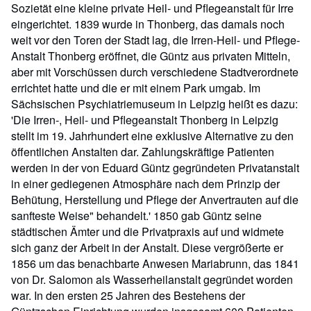
Sozietät eine kleine private Heil- und Pflegeanstalt für Irre
eingerichtet. 1839 wurde in Thonberg, das damals noch
weit vor den Toren der Stadt lag, die Irren-Heil- und Pflege-
Anstalt Thonberg eröffnet, die Güntz aus privaten Mitteln,
aber mit Vorschüssen durch verschiedene Stadtverordnete
errichtet hatte und die er mit einem Park umgab. Im
Sächsischen Psychiatriemuseum in Leipzig heißt es dazu:
'Die Irren-, Heil- und Pflegeanstalt Thonberg in Leipzig
stellt im 19. Jahrhundert eine exklusive Alternative zu den
öffentlichen Anstalten dar. Zahlungskräftige Patienten
werden in der von Eduard Güntz gegründeten Privatanstalt
in einer gediegenen Atmosphäre nach dem Prinzip der
Behütung, Herstellung und Pflege der Anvertrauten auf die
sanfteste Weise" behandelt.' 1850 gab Güntz seine
städtischen Ämter und die Privatpraxis auf und widmete
sich ganz der Arbeit in der Anstalt. Diese vergrößerte er
1856 um das benachbarte Anwesen Mariabrunn, das 1841
von Dr. Salomon als Wasserheilanstalt gegründet worden
war. In den ersten 25 Jahren des Bestehens der