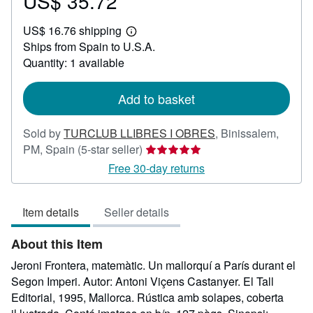
US$ 35.72
Price
US$
US$ 16.76 shipping
35.72
Learn
Ships from Spain to U.S.A.
more
about
Quantity: 1 available
shipping
rates
Add to basket
Sold by
TURCLUB LLIBRES I OBRES
,
Binissalem,
Seller
PM, Spain
(5-star seller)
rating
Free 30-day returns
5
out
Item details
Seller details
of
5
About this Item
stars
Jeroni Frontera, matemàtic. Un mallorquí a París durant el
Segon Imperi. Autor: Antoni Viçens Castanyer. El Tall
Editorial, 1995, Mallorca. Rústica amb solapes, coberta