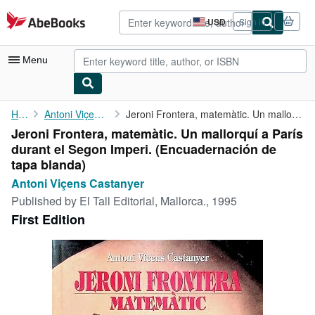
Skip to main content
AbeBooks.com
USD
Sign in
Site
shopping
preferences
Menu
My Account
Home
Antoni Viçens Castanyer
Jeroni Frontera, matemàtic. Un mallorquí a París durant el Segon...
Jeroni Frontera, matemàtic. Un mallorquí a París
My Purchases
durant el Segon Imperi. (Encuadernación de
Advanced Search
tapa blanda)
Antoni Viçens Castanyer
Browse Collections
Published by
El Tall Editorial, Mallorca., 1995
Rare Books
First Edition
Art & Collectibles
Textbooks
Sellers
Start Selling