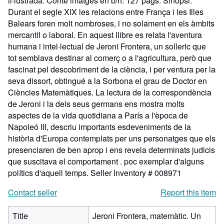
il·lustrada. Conté imatges en b/n. 127 pàgs. Sinopsi:
Durant el segle XIX les relacions entre França i les Illes
Balears foren molt nombroses, i no solament en els àmbits
mercantil o laboral. En aquest llibre es relata l'aventura
humana i intel·lectual de Jeroni Frontera, un solleric que
tot semblava destinar al comerç o a l'agricultura, però que
fascinat pel descobriment de la ciència, i per ventura per la
seva dissort, obtingué a la Sorbona el grau de Doctor en
Ciències Matemàtiques. La lectura de la correspondència
de Jeroni i la dels seus germans ens mostra molts
aspectes de la vida quotidiana a París a l'època de
Napoleó III, descriu importants esdeveniments de la
història d'Europa contemplats per uns personatges que els
presenciaren de ben aprop i ens revela determinats judicis
que suscitava el comportament . poc exemplar d'alguns
polítics d'aquell temps.
Seller Inventory # 008971
Contact seller
Report this item
Title
Jeroni Frontera, matemàtic. Un