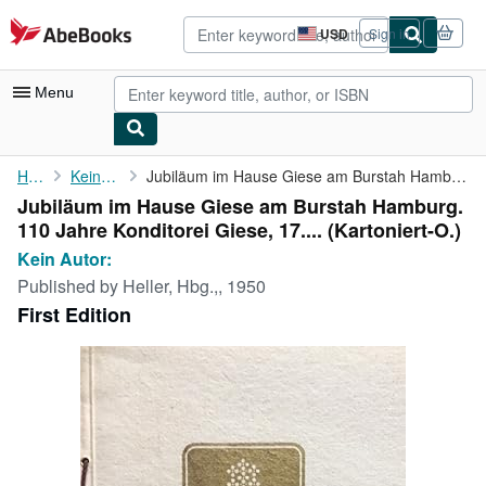
Skip to main content
AbeBooks.com
USD
Sign in
Site
shopping
preferences
Menu
My Account
Home
Kein Autor:
Jubiläum im Hause Giese am Burstah Hamburg. 110 Jahre Konditorei...
Jubiläum im Hause Giese am Burstah Hamburg.
My Purchases
110 Jahre Konditorei Giese, 17.... (Kartoniert-O.)
Advanced Search
Kein Autor:
Published by
Heller, Hbg.,, 1950
Browse Collections
First Edition
Rare Books
Art & Collectibles
Textbooks
Sellers
Start Selling