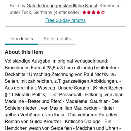
Sold by
Galerie für gegenständliche Kunst
,
Kirchheim
Seller
unter Teck, Germany
(4-star seller)
rating
Free 30-day returns
4
out
Item details
Seller details
of
5
About this Item
stars
Vollständige Ausgabe im original Verlagseinband:
Broschur im Format 23,5 x 31 cm mit farbig bebildertem
Deckeltitel: Umschlag-Zeichnung von Paul Niczky. 25
Seiten, mit zahlreichen, z.T. ganzseitigen Abbildungen. -
Aus dem Inhalt: Wustrag, Unsere Sorgen ! (Kinkerlitzchen-
§ 11-Moralin-Politik) - Der Presseball - Erlkönig, von Jean
Madeline - Reiter und Pferd - Madeleine, Gauthier - Die
Schleier nieder !, von Maximilian Maulbecker - Hinter
gelben Vorhängen, von Ibala - Das verlorene Paradies,
Roman von Guido Kreutzer - Kritische Dialoge - Ein
Hemdchen weich von Seide fein - Mädchen und Uhren -