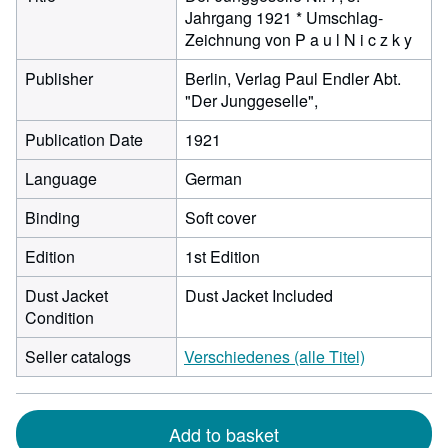
Jahrgang 1921 * Umschlag-
Zeichnung von P a u l N i c z k y
Publisher
Berlin, Verlag Paul Endler Abt.
"Der Junggeselle",
Publication Date
1921
Language
German
Binding
Soft cover
Edition
1st Edition
Dust Jacket
Dust Jacket Included
Condition
Seller catalogs
Verschiedenes (alle Titel)
Add to basket