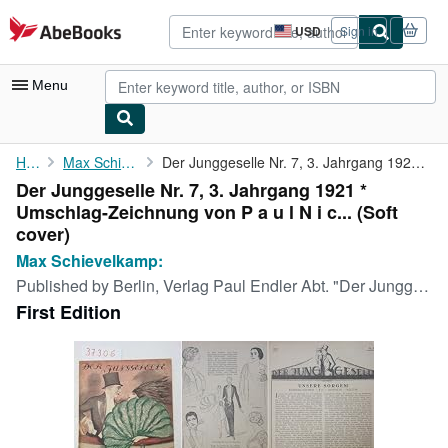
Skip to main content
AbeBooks.com
USD
Sign in
Site
shopping
preferences
Menu
My Account
Home
Max Schievelkamp:
Der Junggeselle Nr. 7, 3. Jahrgang 1921 * Umschlag-Zeichnung von...
Der Junggeselle Nr. 7, 3. Jahrgang 1921 *
My Purchases
Umschlag-Zeichnung von P a u l N i c... (Soft
Advanced Search
cover)
Max Schievelkamp:
Browse Collections
Published by
Berlin, Verlag Paul Endler Abt. "Der Junggeselle",, 1921
Rare Books
First Edition
Art & Collectibles
Textbooks
Sellers
Start Selling