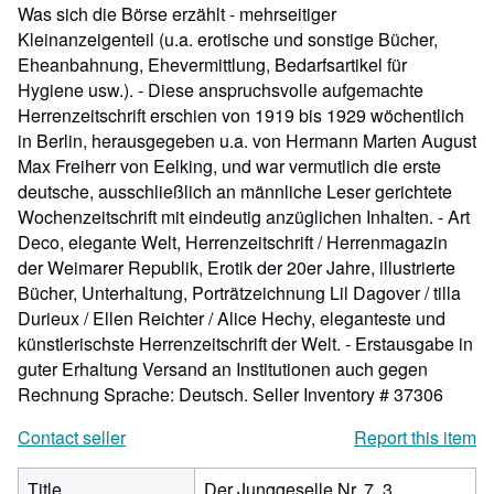
Was sich die Börse erzählt - mehrseitiger
Kleinanzeigenteil (u.a. erotische und sonstige Bücher,
Eheanbahnung, Ehevermittlung, Bedarfsartikel für
Hygiene usw.). - Diese anspruchsvolle aufgemachte
Herrenzeitschrift erschien von 1919 bis 1929 wöchentlich
in Berlin, herausgegeben u.a. von Hermann Marten August
Max Freiherr von Eelking, und war vermutlich die erste
deutsche, ausschließlich an männliche Leser gerichtete
Wochenzeitschrift mit eindeutig anzüglichen Inhalten. - Art
Deco, elegante Welt, Herrenzeitschrift / Herrenmagazin
der Weimarer Republik, Erotik der 20er Jahre, illustrierte
Bücher, Unterhaltung, Porträtzeichnung Lil Dagover / tilla
Durieux / Ellen Reichter / Alice Hechy, eleganteste und
künstlerischste Herrenzeitschrift der Welt. - Erstausgabe in
guter Erhaltung Versand an Institutionen auch gegen
Rechnung Sprache: Deutsch.
Seller Inventory # 37306
Contact seller
Report this item
Title
Der Junggeselle Nr. 7, 3.