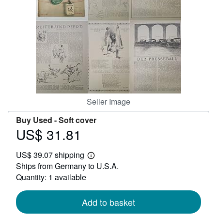
Help
CLOSE
Seller Image
Buy Used -
Soft cover
US$ 31.81
Price
US$
US$ 39.07 shipping
31.81
Learn
Ships from Germany to U.S.A.
more
about
Quantity: 1 available
shipping
rates
Add to basket