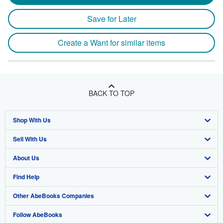
Save for Later
Create a Want for similar items
BACK TO TOP
Shop With Us
Sell With Us
Advanced Search
About Us
Browse Collections
Start Selling
Find Help
My Account
Join Our Affiliate Program
About AbeBooks
Other AbeBooks Companies
My Orders
Book Buyback
Media
Help
Follow AbeBooks
View Basket
Refer a seller
Careers
Customer Support
AbeBooks.co.uk