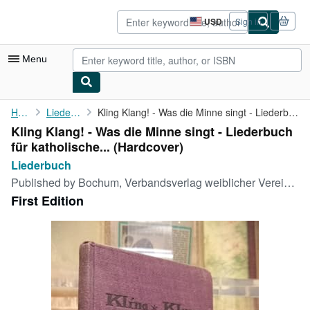
Skip to main content
AbeBooks.com
USD
Sign in
Site
shopping
preferences
Menu
My Account
Home
Liederbuch
Kling Klang! - Was die Minne singt - Liederbuch für katholische ...
Kling Klang! - Was die Minne singt - Liederbuch
My Purchases
für katholische... (Hardcover)
Advanced Search
Liederbuch
Published by
Bochum, Verbandsverlag weiblicher Vereine, 1926
Browse Collections
First Edition
Rare Books
Art & Collectibles
Textbooks
Sellers
Start Selling