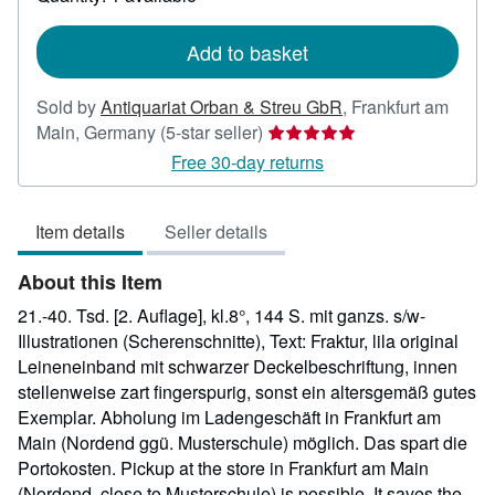
shipping
rates
Add to basket
Sold by
Antiquariat Orban & Streu GbR
,
Frankfurt am
Seller
Main, Germany
(5-star seller)
rating
Free 30-day returns
5
out
Item details
Seller details
of
5
About this Item
stars
21.-40. Tsd. [2. Auflage], kl.8°, 144 S. mit ganzs. s/w-
Illustrationen (Scherenschnitte), Text: Fraktur, lila original
Leineneinband mit schwarzer Deckelbeschriftung, innen
stellenweise zart fingerspurig, sonst ein altersgemäß gutes
Exemplar. Abholung im Ladengeschäft in Frankfurt am
Main (Nordend ggü. Musterschule) möglich. Das spart die
Portokosten. Pickup at the store in Frankfurt am Main
(Nordend, close to Musterschule) is possible. It saves the