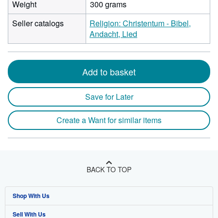
Weight
300 grams
Seller catalogs
Religion: Christentum - Bibel,
Andacht, Lied
Add to basket
Save for Later
Create a Want for similar items
BACK TO TOP
Shop With Us
Sell With Us
Advanced Search