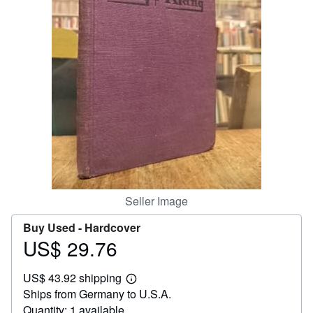
Help
CLOSE
Seller Image
Buy Used -
Hardcover
US$ 29.76
Price
US$
US$ 43.92 shipping
29.76
Learn
Ships from Germany to U.S.A.
more
about
Quantity: 1 available