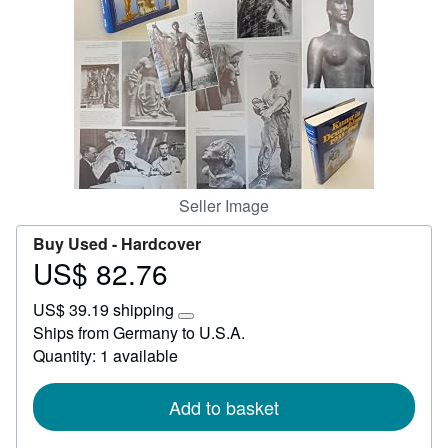
Start Selling
Help
CLOSE
Seller Image
Buy Used -
Hardcover
US$ 82.76
Price
US$
US$ 39.19 shipping
82.76
Learn
Ships from Germany to U.S.A.
more
Quantity: 1 available
about
shipping
rates
Add to basket