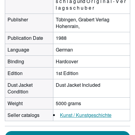
s c h l a g und O r i g i n a l - V e r
l a g s s c h u b e r
Publisher
Tübingen, Grabert Verlag
Hohenrain,
Publication Date
1988
Language
German
Binding
Hardcover
Edition
1st Edition
Dust Jacket
Dust Jacket Included
Condition
Weight
5000 grams
Seller catalogs
Kunst / Kunstgeschichte