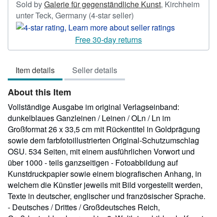
Sold by
Galerie für gegenständliche Kunst
,
Kirchheim
Seller
unter Teck, Germany
(4-star seller)
rating
4
Free 30-day returns
out
of
Item details
Seller details
5
stars
About this Item
Vollständige Ausgabe im original Verlagseinband:
dunkelblaues Ganzleinen / Leinen / OLn / Ln im
Großformat 26 x 33,5 cm mit Rückentitel in Goldprägung
sowie dem farbfotoillustrierten Original-Schutzumschlag
OSU. 534 Seiten, mit einem ausführlichen Vorwort und
über 1000 - teils ganzseitigen - Fotoabbildung auf
Kunstdruckpapier sowie einem biografischen Anhang, in
welchem die Künstler jeweils mit Bild vorgestellt werden,
Texte in deutscher, englischer und französischer Sprache.
- Deutsches / Drittes / Großdeutsches Reich,