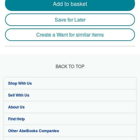
Add to basket
Save for Later
Create a Want for similar items
BACK TO TOP
Shop With Us
Sell With Us
Advanced Search
About Us
Browse Collections
Start Selling
Find Help
My Account
Join Our Affiliate Program
About AbeBooks
Other AbeBooks Companies
My Orders
Book Buyback
Media
Help