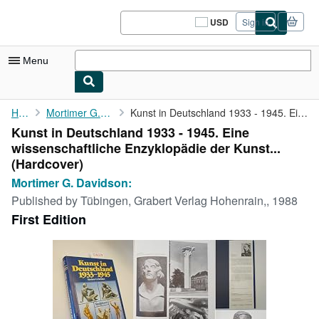
Skip to main content
AbeBooks.com
USD
Sign in
Site
shopping
preferences
Menu
My Account
Home
Mortimer G. Davidson:
Kunst in Deutschland 1933 - 1945. Eine wissenschaftliche ...
Kunst in Deutschland 1933 - 1945. Eine
My Purchases
wissenschaftliche Enzyklopädie der Kunst...
Sign Off
(Hardcover)
Mortimer G. Davidson:
Advanced Search
Published by
Tübingen, Grabert Verlag Hohenrain,, 1988
Browse Collections
First Edition
Rare Books
Art & Collectibles
Textbooks
Sellers