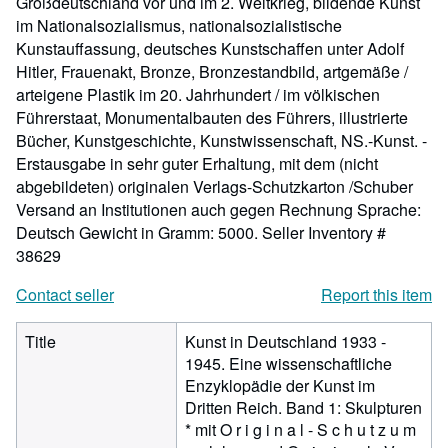
Großdeutschland vor und im 2. Weltkrieg, bildende Kunst
im Nationalsozialismus, nationalsozialistische
Kunstauffassung, deutsches Kunstschaffen unter Adolf
Hitler, Frauenakt, Bronze, Bronzestandbild, artgemäße /
arteigene Plastik im 20. Jahrhundert / im völkischen
Führerstaat, Monumentalbauten des Führers, illustrierte
Bücher, Kunstgeschichte, Kunstwissenschaft, NS.-Kunst. -
Erstausgabe in sehr guter Erhaltung, mit dem (nicht
abgebildeten) originalen Verlags-Schutzkarton /Schuber
Versand an Institutionen auch gegen Rechnung Sprache:
Deutsch Gewicht in Gramm: 5000.
Seller Inventory #
38629
Contact seller
Report this item
Title
Kunst in Deutschland 1933 -
1945. Eine wissenschaftliche
Enzyklopädie der Kunst im
Dritten Reich. Band 1: Skulpturen
* mit O r i g i n a l - S c h u t z u m