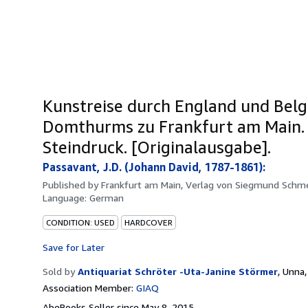
Kunstreise durch England und Belg
Domthurms zu Frankfurt am Main. 
Steindruck. [Originalausgabe].
Passavant, J.D. (Johann David, 1787-1861):
Published by
Frankfurt am Main, Verlag von Siegmund Schm
Language:
German
CONDITION: USED
HARDCOVER
Save for Later
Sold by
Antiquariat Schröter -Uta-Janine Störmer
,
Unna,
Association Member:
GIAQ
AbeBooks Seller since May 8, 2015