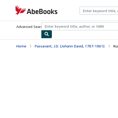
Skip to main content
AbeBooks.com
Advanced Search
Browse Collections
Rare Books
Art & Collecti
Home
Passavant, J.D. (Johann David, 1787-1861):
Ku