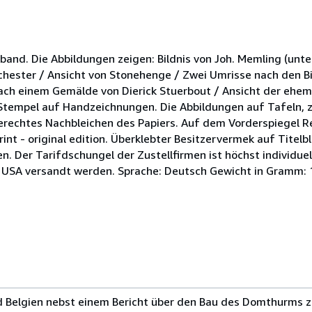
band. Die Abbildungen zeigen: Bildnis von Joh. Memling (unt
chester / Ansicht von Stonehenge / Zwei Umrisse nach den Bi
 nach einem Gemälde von Dierick Stuerbout / Ansicht der eh
tempel auf Handzeichnungen. Die Abbildungen auf Tafeln, z.
gerechtes Nachbleichen des Papiers. Auf dem Vorderspiegel Re
print - original edition. Überklebter Besitzervermek auf Tite
n. Der Tarifdschungel der Zustellfirmen ist höchst individuell
ie USA versandt werden. Sprache: Deutsch Gewicht in Gramm: 
 Belgien nebst einem Bericht über den Bau des Domthurms zu