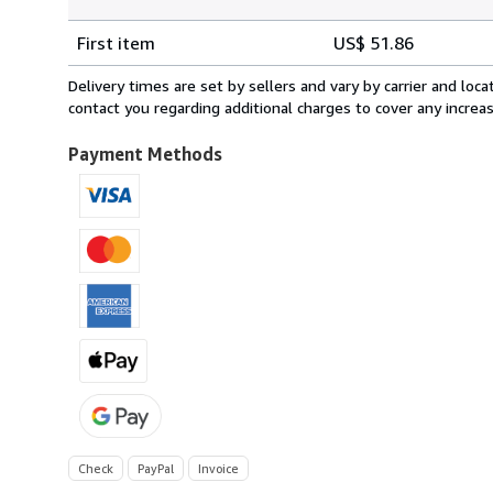
Order
Shipping
quantity
First item
US$ 51.86
rates
from
Delivery times are set by sellers and vary by carrier and lo
Germany
contact you regarding additional charges to cover any increa
to
U.S.A.
Payment Methods
Check
PayPal
Invoice