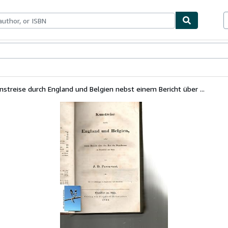
bles
Textbooks
Sellers
Start Selling
nstreise durch England und Belgien nebst einem Bericht über ...