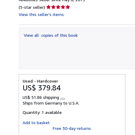
Seller
(5-star seller)
rating
View this seller's items
5
out
of
View all
copies of this book
5
stars
Used -
Hardcover
US$ 379.84
US$ 51.86 shipping
Learn
Ships from Germany to U.S.A.
more
about
Quantity:
1 available
shipping
rates
Add to basket
Free 30-day returns