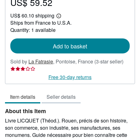
US$ 59.52
Price
US$
US$ 60.10 shipping
59.52
Learn
Ships from France to U.S.A.
more
about
Quantity: 1 available
shipping
rates
Add to basket
Seller
Sold by
La Fatrasie
,
Pontoise, France
(3-star seller)
rating
3
Free 30-day returns
out
of
Item details
Seller details
5
stars
About this Item
Livre LICQUET (Théod.). Rouen, précis de son histoire,
son commerce, son industrie, ses manufactures, ses
monumens. Guide nécessaire pour bien connaître cette