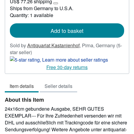
US$ 77.26 shipping
40.48
Learn
Ships from Germany to U.S.A.
more
Quantity: 1 available
about
shipping
rates
Add to basket
Sold by
Antiquariat Kastanienhof
,
Pirna, Germany
(5-
Seller
star seller)
rating
5
Free 30-day returns
out
of
Item details
Seller details
5
stars
About this Item
24x16cm gebundene Ausgabe, SEHR GUTES
EXEMPLAR--- Für Ihre Zufriedenheit versenden wir mit
DHL und ausschließlich mit Trackingcode für eine sichere
Sendungsverfolgung! Weitere Angebote unter antiquariat-