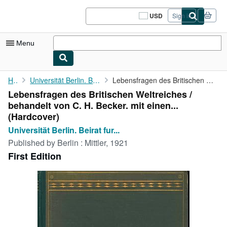
Skip to main content
AbeBooks.com
USD
Sign in
Site
shopping
preferences
Menu
My Account
Home
Universität Berlin. Beirat fur Auslandstudien
Lebensfragen des Britischen Weltreiches / behandelt von C. H. ...
Lebensfragen des Britischen Weltreiches /
My Purchases
behandelt von C. H. Becker. mit einen...
Sign Off
(Hardcover)
Universität Berlin. Beirat fur...
Advanced Search
Published by
Berlin : Mittler, 1921
Browse Collections
First Edition
Rare Books
Art & Collectibles
Textbooks
Sellers