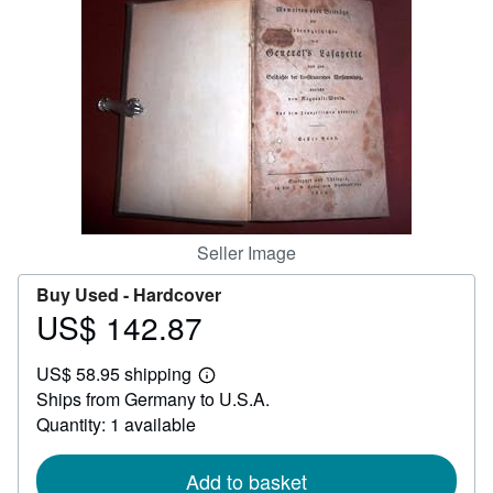
Help
CLOSE
Seller Image
Buy Used -
Hardcover
US$ 142.87
Price
US$
US$ 58.95 shipping
142.87
Learn
Ships from Germany to U.S.A.
more
about
Quantity: 1 available
shipping
rates
Add to basket