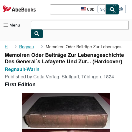
Skip to main content
AbeBooks.com
USD
Sign in
Site
shopping
preferences
Menu
My Account
Home
Regnault-Warin
Memoiren Oder Beiträge Zur Lebensgeschichte Des General`s ...
Memoiren Oder Beiträge Zur Lebensgeschichte
My Purchases
Des General`s Lafayette Und Zur... (Hardcover)
Advanced Search
Regnault-Warin
Published by
Cotta Verlag, Stuttgart, Tübingen, 1824
Browse Collections
First Edition
Rare Books
Art & Collectibles
Textbooks
Sellers
Start Selling