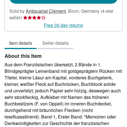
Sold by
Antiquariat Clement
,
Bonn, Germany
(4-star
Seller
seller)
rating
Free 30-day returns
4
out
Item details
Seller details
of
5
About this Item
stars
Aus dem Französischen übersetzt, 2 Bände in 1.
Blindgeprägter Leinenband mit goldgeprägtem Rücken mit
Titelei, kleine Läsur am Kapital, vorderes Buchgelenk,
kleiner, weißer Fleck auf Buchrücken, Buchblock solide
und unverletzt, jedoch Papier sehr holzig, deswegen auch
sehr stockfleckig, Aufkleber mit Namen des früheren
Buchbesitzers (F. von Oppell) im inneren Buchdeckel,
durchgehend mit bräunlichen Flecken (nicht
leseflussstörend). Band 1, Erster Band: "Memoiren oder
Denkwürdigkeiten zur Geschichte der französischen