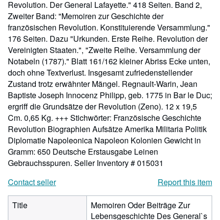
Revolution. Der General Lafayette." 418 Seiten. Band 2,
Zweiter Band: "Memoiren zur Geschichte der
französischen Revolution. Konstituierende Versammlung."
176 Seiten. Dazu "Urkunden. Erste Reihe. Revolution der
Vereinigten Staaten.", "Zweite Reihe. Versammlung der
Notabeln (1787)." Blatt 161/162 kleiner Abriss Ecke unten,
doch ohne Textverlust. Insgesamt zufriedenstellender
Zustand trotz erwähnter Mängel. Regnault-Warin, Jean
Baptiste Joseph Innocenz Philipp, geb. 1775 in Bar le Duc;
ergriff die Grundsätze der Revolution (Zeno). 12 x 19,5
Cm. 0,65 Kg. +++ Stichwörter: Französische Geschichte
Revolution Biographien Aufsätze Amerika Militaria Politik
Diplomatie Napoleonica Napoleon Kolonien Gewicht in
Gramm: 650 Deutsche Erstausgabe Leinen
Gebrauchsspuren.
Seller Inventory # 015031
Contact seller
Report this item
Title
Memoiren Oder Beiträge Zur
Lebensgeschichte Des General`s