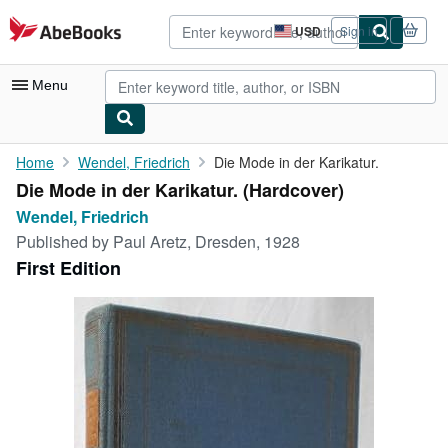
Skip to main content
AbeBooks.com
USD
Sign in
Site
shopping
preferences
Menu
My Account
Home
Wendel, Friedrich
Die Mode in der Karikatur.
Die Mode in der Karikatur. (Hardcover)
My Purchases
Wendel, Friedrich
Advanced Search
Published by
Paul Aretz, Dresden, 1928
First Edition
Browse Collections
Rare Books
Art & Collectibles
Textbooks
Sellers
Start Selling