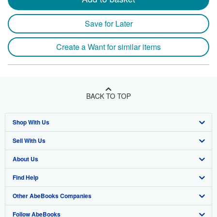
Save for Later
Create a Want for similar items
BACK TO TOP
Shop With Us
Sell With Us
Advanced Search
About Us
Browse Collections
Start Selling
Find Help
My Account
Join Our Affiliate Program
About AbeBooks
Other AbeBooks Companies
My Orders
Book Buyback
Media
Help
Follow AbeBooks
View Basket
Refer a seller
Careers
Customer Support
AbeBooks.co.uk