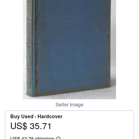
Help
CLOSE
Seller Image
Buy Used -
Hardcover
US$ 35.71
Price
US$
US$ 42.76 shipping