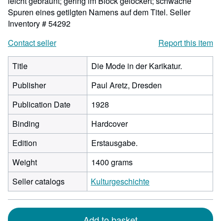
leicht gebräunt; gering im Block gelockert; schwache
Spuren eines getilgten Namens auf dem Titel.
Seller
Inventory # 54292
Contact seller
Report this item
Title
Die Mode in der Karikatur.
Publisher
Paul Aretz, Dresden
Publication Date
1928
Binding
Hardcover
Edition
Erstausgabe.
Weight
1400 grams
Seller catalogs
Kulturgeschichte
Add to basket