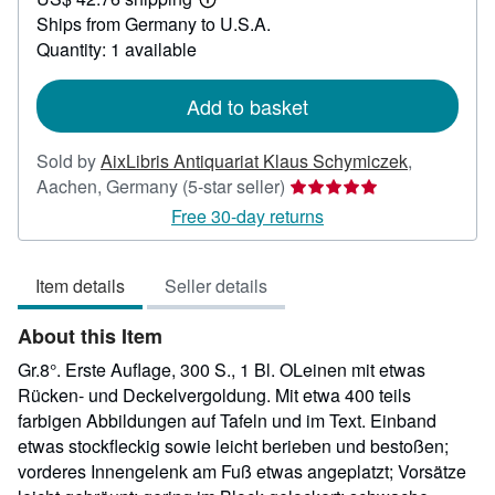
35.71
Learn
Ships from Germany to U.S.A.
more
about
Quantity: 1 available
shipping
rates
Add to basket
Sold by
AixLibris Antiquariat Klaus Schymiczek
,
Seller
Aachen, Germany
(5-star seller)
rating
Free 30-day returns
5
out
Item details
Seller details
of
5
About this Item
stars
Gr.8°. Erste Auflage, 300 S., 1 Bl. OLeinen mit etwas
Rücken- und Deckelvergoldung. Mit etwa 400 teils
farbigen Abbildungen auf Tafeln und im Text. Einband
etwas stockfleckig sowie leicht berieben und bestoßen;
vorderes Innengelenk am Fuß etwas angeplatzt; Vorsätze