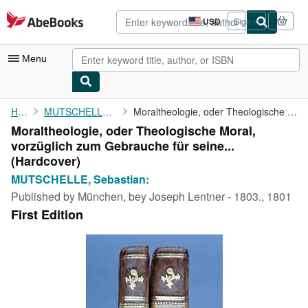
Skip to main content
AbeBooks.com
USD
Sign in
Site
shopping
preferences
Menu
My Account
Home
MUTSCHELLE, Sebastian:
Moraltheologie, oder Theologische Moral, vorzüglich zum ...
Moraltheologie, oder Theologische Moral,
My Purchases
vorzüglich zum Gebrauche für seine...
Advanced Search
(Hardcover)
MUTSCHELLE, Sebastian:
Browse Collections
Published by
München, bey Joseph Lentner - 1803., 1801
Rare Books
First Edition
Art & Collectibles
Textbooks
Sellers
Start Selling