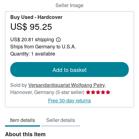
Seller Image
Buy Used -
Hardcover
US$ 95.25
Price
US$
US$ 20.81 shipping
95.25
Learn
Ships from Germany to U.S.A.
more
about
Quantity: 1 available
shipping
rates
Add to basket
Sold by
Versandantiquariat Wolfgang Petry
,
Seller
Hannover, Germany
(5-star seller)
rating
Free 30-day returns
5
out
Item details
Seller details
of
5
About this Item
stars