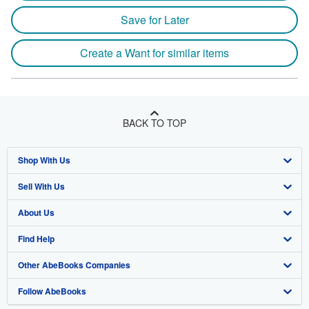
Save for Later
Create a Want for similar items
BACK TO TOP
Shop With Us
Sell With Us
Advanced Search
About Us
Browse Collections
Start Selling
Find Help
My Account
Join Our Affiliate Program
About AbeBooks
Other AbeBooks Companies
My Orders
Book Buyback
Media
Help
Follow AbeBooks
View Basket
Refer a seller
Careers
Customer Support
AbeBooks.co.uk