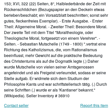
153; XVI, 322 (22) Seiten, 8°, Halblederbände der Zeit mit
Rückenschildchen (Bezugspapier an den Deckeln etwas
berieben/beschabt; ein Vorsatzblatt beschnitten; sonst sehr
gutes, fleckenfreies Exemplar). - Erste Ausgabe. - Erster
Theil: Allgemeine Moral. - Zweiter Theil: Besondere Moral.
Der zweite Teil mit dem Titel "Moraltheologie, oder
Theologische Moral, fortgesetzt von einem Verehrer". -
Selten. - Sebastian Mutschelle (1749 - 1800) ".vertrat eine
Richtung des Katholizismus, die, vom Rationalismus
beeinflusst, mehr Gewicht auf die praktische Bedeutung
des Christentums als auf die Dogmatik legte (.) Daher
wurde Mutschelle von vielen seiner Amtsgenossen
angefeindet und als Freigeist verleumdet, sodass er seine
Stelle aufgab. Er widmete sich dem Studium der
Philosophie Kants und war schriftstellerisch tätig. (.) Durch
seine Schriften (.) wurde er als 'Kantianer' bekannt."
(Wikipedia).
Seller Inventory # 36910
Contact seller
Report this item