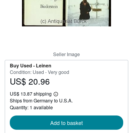
Help
CLOSE
Seller Image
Buy Used -
Leinen
Condition: Used - Very good
US$ 20.96
Price
US$
US$ 13.87 shipping
20.96
Learn
Ships from Germany to U.S.A.
more
about
Quantity: 1 available
shipping
rates
Add to basket