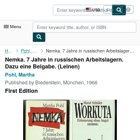
Skip to main content
AbeBooks.com
USD
Sign in
Site
shopping
preferences
Menu
My Account
Home
Pohl, Martha
Nemka. 7 Jahre in russischen Arbeitslagern. Dazu eine Beigabe.
Nemka. 7 Jahre in russischen Arbeitslagern.
My Purchases
Dazu eine Beigabe. (Leinen)
Advanced Search
Pohl, Martha
Published by
Biederstein, München, 1966
Browse Collections
First Edition
Rare Books
Art & Collectibles
Textbooks
Sellers
Start Selling