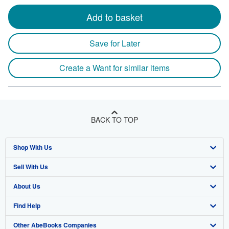
Add to basket
Save for Later
Create a Want for similar items
BACK TO TOP
Shop With Us
Sell With Us
Advanced Search
About Us
Browse Collections
Start Selling
Find Help
My Account
Join Our Affiliate Program
About AbeBooks
Other AbeBooks Companies
My Orders
Book Buyback
Media
Help