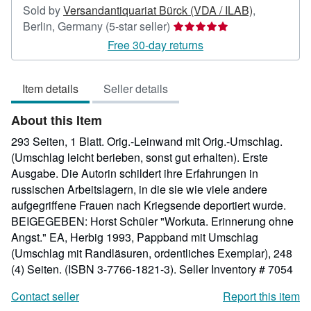
Sold by
Versandantiquariat Bürck (VDA / ILAB)
,
Seller
Berlin, Germany
(5-star seller)
rating
Free 30-day returns
5
out
Item details
Seller details
of
5
About this Item
stars
293 Seiten, 1 Blatt. Orig.-Leinwand mit Orig.-Umschlag.
(Umschlag leicht berieben, sonst gut erhalten). Erste
Ausgabe. Die Autorin schildert ihre Erfahrungen in
russischen Arbeitslagern, in die sie wie viele andere
aufgegriffene Frauen nach Kriegsende deportiert wurde.
BEIGEGEBEN: Horst Schüler "Workuta. Erinnerung ohne
Angst." EA, Herbig 1993, Pappband mit Umschlag
(Umschlag mit Randläsuren, ordentliches Exemplar), 248
(4) Seiten. (ISBN 3-7766-1821-3).
Seller Inventory # 7054
Contact seller
Report this item