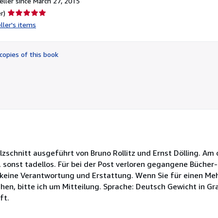
ller since March 27, 2015
Seller
r)
rating
ller's items
5
out
of
copies of this book
5
stars
olzschnitt ausgeführt von Bruno Rollitz und Ernst Dölling. A
 sonst tadellos. Für bei der Post verloren gegangene Büche
 keine Verantwortung und Erstattung. Wenn Sie für einen Meh
en, bitte ich um Mitteilung. Sprache: Deutsch Gewicht in G
ft.