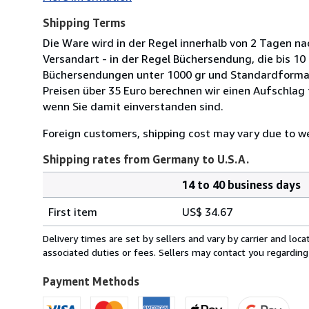
Shipping Terms
Die Ware wird in der Regel innerhalb von 2 Tagen nac
Versandart - in der Regel Büchersendung, die bis 10
Büchersendungen unter 1000 gr und Standardformat
Preisen über 35 Euro berechnen wir einen Aufschlag fü
wenn Sie damit einverstanden sind.
Foreign customers, shipping cost may vary due to wei
Shipping rates from Germany to U.S.A.
14 to 40 business days
Order
Shipping
quantity
First item
US$ 34.67
rates
from
Delivery times are set by sellers and vary by carrier and lo
Germany
associated duties or fees. Sellers may contact you regarding
to
U.S.A.
Payment Methods