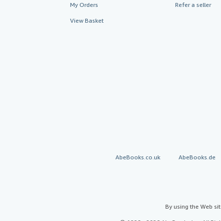
My Orders
Refer a seller
View Basket
AbeBooks.co.uk
AbeBooks.de
By using the Web si