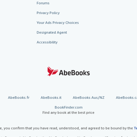
Forums
Privacy Policy
Your Ads Privacy Choices
Designated Agent
Accessibility
AbeBooks.fr
AbeBooks.it
AbeBooks Aus/NZ
AbeBooks.c
BookFinder.com
Find any book at the best price
te, you confirm that you have read, understood, and agreed to be bound by the
T