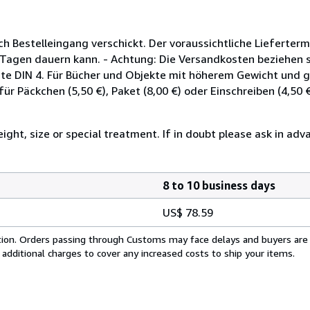
h Bestelleingang verschickt. Der voraussichtliche Lieferterm
 Tagen dauern kann. - Achtung: Die Versandkosten beziehen s
e DIN 4. Für Bücher und Objekte mit höherem Gewicht und 
r Päckchen (5,50 €), Paket (8,00 €) oder Einschreiben (4,50 €)
ght, size or special treatment. If in doubt please ask in adv
8 to 10 business days
US$ 78.59
cation. Orders passing through Customs may face delays and buyers are
 additional charges to cover any increased costs to ship your items.