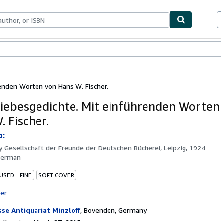
bles
Textbooks
Sellers
Start Selling
enden Worten von Hans W. Fischer.
iebesgedichte. Mit einführenden Worten
. Fischer.
o:
by
Gesellschaft der Freunde der Deutschen Bücherei, Leipzig, 1924
German
USED - FINE
SOFT COVER
ter
sse Antiquariat Minzloff
,
Bovenden, Germany