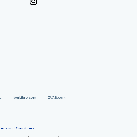
a
IberLibro.com
ZVAB.com
erms and Conditions
.