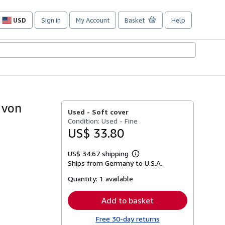
USD
Sign in
My Account
Basket
Help
Site
shopping
preferences
 von
Used -
Soft cover
Condition: Used - Fine
US$ 33.80
US$ 34.67 shipping
Learn
Ships from Germany to U.S.A.
more
about
Quantity:
1 available
shipping
rates
Add to basket
Free 30-day returns