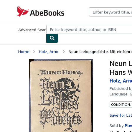
Skip to main content
AbeBooks.com
Advanced Search
Browse Collections
Rare Books
Art & Collecti
Home
Holz, Arno:
Neun Liebesgedichte. Mit einführ
Neun L
Hans W
Holz, Arn
Published 
Language:
CONDITION: 
Save for La
Sold by
Ple