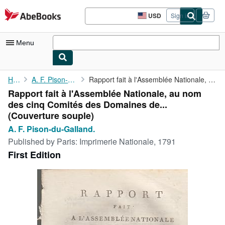
Skip to main content
AbeBooks.com
USD
Sign in
Site
shopping
preferences
Menu
My Account
Home
A. F. Pison-du-Galland.
Rapport fait à l'Assemblée Nationale, au nom des cinq Comités ...
Rapport fait à l'Assemblée Nationale, au nom
My Purchases
des cinq Comités des Domaines de...
Advanced Search
(Couverture souple)
A. F. Pison-du-Galland.
Browse Collections
Published by
Paris: Imprimerie Nationale, 1791
Rare Books
First Edition
Art & Collectibles
Textbooks
Sellers
Start Selling