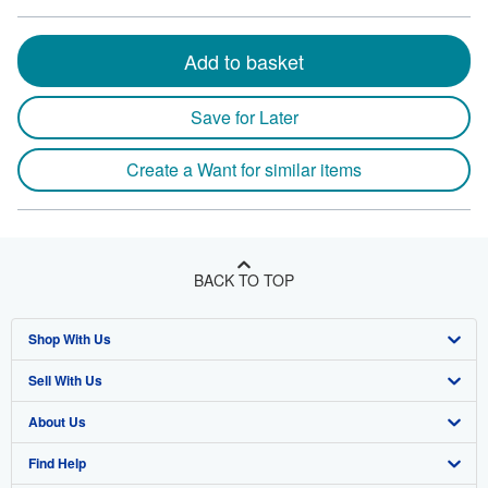
Add to basket
Save for Later
Create a Want for similar items
BACK TO TOP
Shop With Us
Sell With Us
Advanced Search
About Us
Browse Collections
Start Selling
Find Help
My Account
Join Our Affiliate Program
About AbeBooks