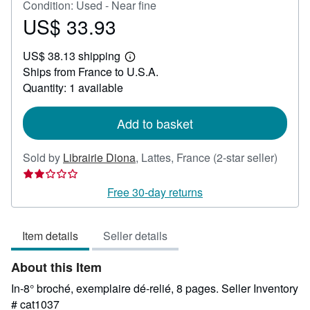
Condition: Used - Near fine
US$ 33.93
Price
US$
US$ 38.13 shipping
33.93
Learn
Ships from France to U.S.A.
more
about
Quantity: 1 available
shipping
rates
Add to basket
Seller
Sold by
Librairie Diona
,
Lattes, France
(2-star seller)
rating
2
Free 30-day returns
out
of
Item details
Seller details
5
stars
About this Item
In-8° broché, exemplaire dé-relié, 8 pages.
Seller Inventory
# cat1037