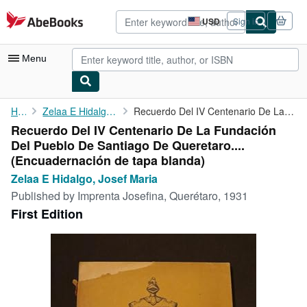
Skip to main content
AbeBooks.com
USD
Sign in
Site
shopping
preferences
Menu
My Account
Home
Zelaa E Hidalgo, Josef Maria
Recuerdo Del IV Centenario De La Fundación Del Pueblo De ...
Recuerdo Del IV Centenario De La Fundación
My Purchases
Del Pueblo De Santiago De Queretaro....
Advanced Search
(Encuadernación de tapa blanda)
Zelaa E Hidalgo, Josef Maria
Browse Collections
Published by
Imprenta Josefina, Querétaro, 1931
Rare Books
First Edition
Art & Collectibles
Textbooks
Sellers
Start Selling