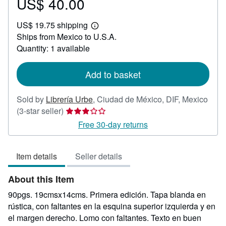
US$ 40.00
Price
US$
US$ 19.75 shipping
40.00
Learn
Ships from Mexico to U.S.A.
more
about
Quantity: 1 available
shipping
rates
Add to basket
Sold by
Librería Urbe
,
Ciudad de México, DIF, Mexico
Seller
(3-star seller)
rating
Free 30-day returns
3
out
Item details
Seller details
of
5
About this Item
stars
90pgs. 19cmsx14cms. Primera edición. Tapa blanda en
rústica, con faltantes en la esquina superior izquierda y en
el margen derecho. Lomo con faltantes. Texto en buen