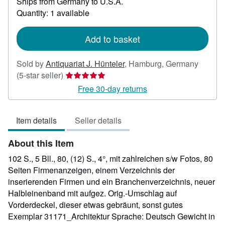
Ships from Germany to U.S.A.
more
about
Quantity: 1 available
shipping
rates
Add to basket
Sold by
Antiquariat J. Hünteler
,
Hamburg, Germany
Seller
(5-star seller)
rating
Free 30-day returns
5
out
Item details
Seller details
of
5
About this Item
stars
102 S., 5 Bll., 80, (12) S., 4°, mit zahlreichen s/w Fotos, 80
Seiten Firmenanzeigen, einem Verzeichnis der
inserierenden Firmen und ein Branchenverzeichnis, neuer
Halbleinenband mit aufgez. Orig.-Umschlag auf
Vorderdeckel, dieser etwas gebräunt, sonst gutes
Exemplar 31171_Architektur Sprache: Deutsch Gewicht in