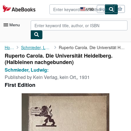
Skip to main content
AbeBooks.com
USD
Sign in
Site
shopping
preferences
Menu
My Account
Home
Schmieder, Ludwig:
Ruperto Carola. Die Universität Heidelberg.
Ruperto Carola. Die Universität Heidelberg.
My Purchases
(Halbleinen nachgebunden)
Advanced Search
Schmieder, Ludwig:
Published by
Kein Verlag, kein Ort,, 1931
Browse Collections
First Edition
Rare Books
Art & Collectibles
Textbooks
Sellers
Start Selling