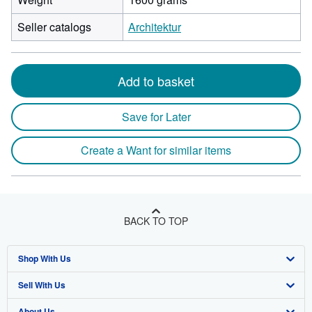
Seller catalogs
Architektur
Add to basket
Save for Later
Create a Want for similar items
BACK TO TOP
Shop With Us
Sell With Us
Advanced Search
About Us
Browse Collections
Start Selling