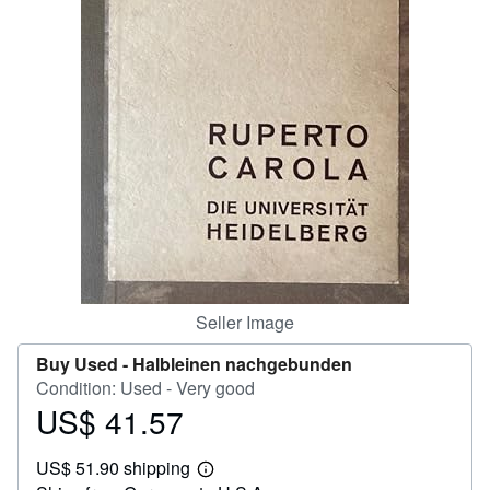
Help
CLOSE
Seller Image
Buy Used -
Halbleinen nachgebunden
Condition: Used - Very good
US$ 41.57
Price
US$
US$ 51.90 shipping
41.57
Learn