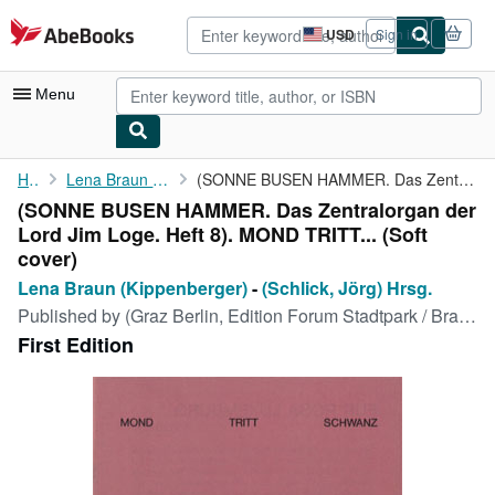
Skip to main content
AbeBooks.com
USD
Sign in
Site
shopping
preferences
Menu
My Account
Home
Lena Braun (Kippenberger)
(SONNE BUSEN HAMMER. Das Zentralorgan der Lord Jim Loge. Heft 8)...
(SONNE BUSEN HAMMER. Das Zentralorgan der
My Purchases
Lord Jim Loge. Heft 8). MOND TRITT... (Soft
Advanced Search
cover)
Lena Braun (Kippenberger)
-
(Schlick, Jörg) Hrsg.
Browse Collections
Published by
(Graz Berlin, Edition Forum Stadtpark / Braun 1993), 1993
Rare Books
First Edition
Art & Collectibles
Textbooks
Sellers
Start Selling