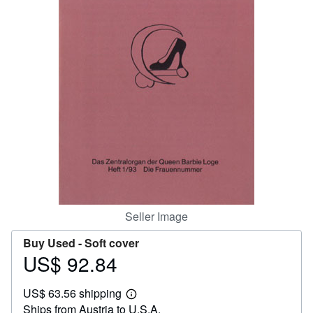
Help
CLOSE
Seller Image
Buy Used -
Soft cover
US$ 92.84
Price
US$
US$ 63.56 shipping
92.84
Learn
Ships from Austria to U.S.A.
more