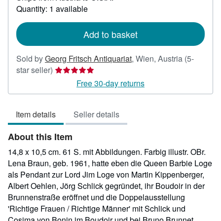
about
Quantity: 1 available
shipping
rates
Add to basket
Sold by
Georg Fritsch Antiquariat
,
Wien, Austria
(5-
Seller
star seller)
rating
Free 30-day returns
5
out
Item details
Seller details
of
5
About this Item
stars
14,8 x 10,5 cm. 61 S. mit Abbildungen. Farbig illustr. OBr.
Lena Braun, geb. 1961, hatte eben die Queen Barbie Loge
als Pendant zur Lord Jim Loge von Martin Kippenberger,
Albert Oehlen, Jörg Schlick gegründet, ihr Boudoir in der
Brunnenstraße eröffnet und die Doppelausstellung
'Richtige Frauen / Richtige Männer' mit Schlick und
Cosima von Bonin im Boudoir und bei Bruno Brunnet,