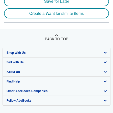
Save for Later
Create a Want for similar items
BACK TO TOP
Shop With Us
Sell With Us
Advanced Search
About Us
Browse Collections
Start Selling
Find Help
My Account
Join Our Affiliate Program
About AbeBooks
Other AbeBooks Companies
My Orders
Book Buyback
Media
Help
Follow AbeBooks
View Basket
Refer a seller
Careers
Customer Support
AbeBooks.co.uk
Forums
AbeBooks.de