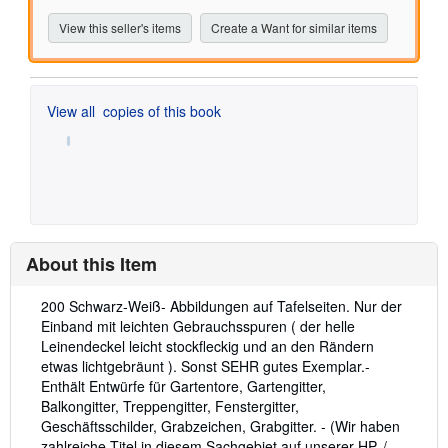
View this seller's items
Create a Want for similar items
View all
copies of this book
About this Item
Description:
200 Schwarz-Weiß- Abbildungen auf Tafelseiten. Nur der
Einband mit leichten Gebrauchsspuren ( der helle
Leinendeckel leicht stockfleckig und an den Rändern
etwas lichtgebräunt ). Sonst SEHR gutes Exemplar.-
Enthält Entwürfe für Gartentore, Gartengitter,
Balkongitter, Treppengitter, Fenstergitter,
Geschäftsschilder, Grabzeichen, Grabgitter. - (Wir haben
zahlreiche Titel in diesem Sachgebiet auf unserer HP. /