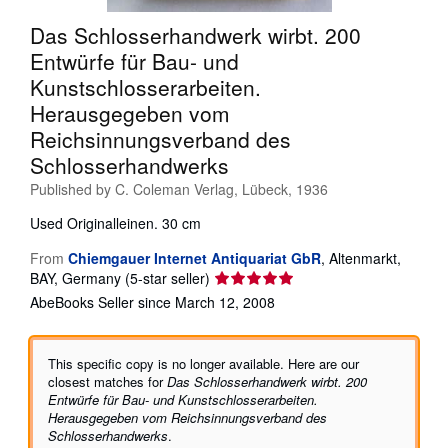
Help
Das Schlosserhandwerk wirbt. 200
Entwürfe für Bau- und
CLOSE
Kunstschlosserarbeiten.
Herausgegeben vom
Reichsinnungsverband des
Schlosserhandwerks
Published by
C. Coleman Verlag, Lübeck, 1936
Used
Originalleinen. 30 cm
From
Chiemgauer Internet Antiquariat GbR
,
Altenmarkt,
Seller
BAY, Germany
(5-star seller)
rating
AbeBooks Seller since March 12, 2008
5
out
of
This specific copy is no longer available. Here are our
5
closest matches for
Das Schlosserhandwerk wirbt. 200
stars
Entwürfe für Bau- und Kunstschlosserarbeiten.
Herausgegeben vom Reichsinnungsverband des
Schlosserhandwerks
.