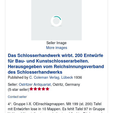
Seller Image
More images
Das Schlosserhandwerk wirbt. 200 Entwürfe
für Bau- und Kunstschlosserarbeiten.
Herausgegeben vom Reichsinnungsverband
des Schlosserhandwerks
Published by
C. Coleman Verlag, Lübeck
1936
Seller:
Ostritzer Antiquariat
,
Ostritz, Germany
Seller
(
5-star seller
)
rating
Contact seller
5
4°. Gruppe I-X. OEinschlagmappen. Mit 199 (st. 200) Tafel
out
mit Entwürfen lose in 10 Mappen. Es fehlt Tafel 97 in Gruppe
of