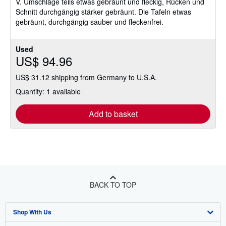
V. Umschläge teils etwas gebräunt und fleckig, Rücken und
5
Schnitt durchgängig stärker gebräunt. Die Tafeln etwas
stars
gebräunt, durchgängig sauber und fleckenfrei.
Used
US$ 94.96
US$ 31.12 shipping from Germany to U.S.A.
Quantity: 1 available
Add to basket
BACK TO TOP
Shop With Us