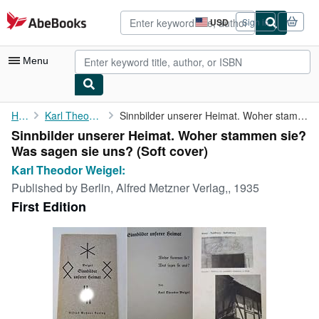
Skip to main content
AbeBooks.com
USD
Sign in
Site
shopping
preferences
Menu
My Account
Home
Karl Theodor Weigel:
Sinnbilder unserer Heimat. Woher stammen sie? Was sagen sie uns?
Sinnbilder unserer Heimat. Woher stammen sie?
My Purchases
Was sagen sie uns? (Soft cover)
Advanced Search
Karl Theodor Weigel:
Published by
Berlin, Alfred Metzner Verlag,, 1935
Browse Collections
First Edition
Rare Books
Art & Collectibles
Textbooks
Sellers
Start Selling