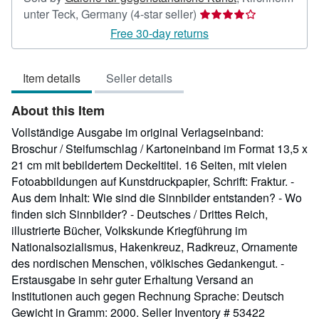
Seller
unter Teck, Germany
(4-star seller)
rating
Free 30-day returns
4
out
Item details
Seller details
of
5
About this Item
stars
Vollständige Ausgabe im original Verlagseinband:
Broschur / Steifumschlag / Kartoneinband im Format 13,5 x
21 cm mit bebildertem Deckeltitel. 16 Seiten, mit vielen
Fotoabbildungen auf Kunstdruckpapier, Schrift: Fraktur. -
Aus dem Inhalt: Wie sind die Sinnbilder entstanden? - Wo
finden sich Sinnbilder? - Deutsches / Drittes Reich,
illustrierte Bücher, Volkskunde Kriegführung im
Nationalsozialismus, Hakenkreuz, Radkreuz, Ornamente
des nordischen Menschen, völkisches Gedankengut. -
Erstausgabe in sehr guter Erhaltung Versand an
Institutionen auch gegen Rechnung Sprache: Deutsch
Gewicht in Gramm: 2000.
Seller Inventory # 53422