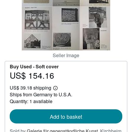
Help
CLOSE
Seller Image
Buy Used -
Soft cover
US$ 154.16
Price
US$
US$ 39.18 shipping
154.16
Learn
Ships from Germany to U.S.A.
more
about
Quantity: 1 available
shipping
rates
Add to basket
Sold by
Galerie für gegenständliche Kunst
,
Kirchheim