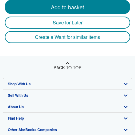
Add to basket
Save for Later
Create a Want for similar items
BACK TO TOP
Shop With Us
Sell With Us
Advanced Search
About Us
Browse Collections
Start Selling
Find Help
My Account
Join Our Affiliate Program
About AbeBooks
Other AbeBooks Companies
My Orders
Book Buyback
Media
Help