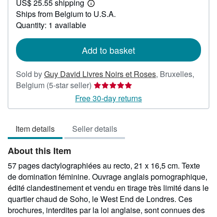
US$ 25.55 shipping
95.25
Learn
Ships from Belgium to U.S.A.
more
about
Quantity: 1 available
shipping
rates
Add to basket
Sold by
Guy David Livres Noirs et Roses
,
Bruxelles,
Seller
Belgium
(5-star seller)
rating
Free 30-day returns
5
out
Item details
Seller details
of
5
About this Item
stars
57 pages dactylographiées au recto, 21 x 16,5 cm. Texte
de domination féminine. Ouvrage anglais pornographique,
édité clandestinement et vendu en tirage très limité dans le
quartier chaud de Soho, le West End de Londres. Ces
brochures, interdites par la loi anglaise, sont connues des