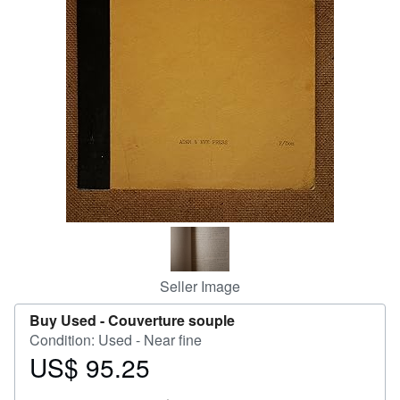
Help
CLOSE
Seller Image
Buy Used -
Couverture souple
Condition: Used - Near fine
US$ 95.25
Price
US$