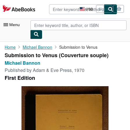
Skip to main content
AbeBooks.com
USD
Sign in
Site
shopping
preferences
Menu
My Account
Home
Michael Bannon
Submission to Venus
Submission to Venus (Couverture souple)
My Purchases
Michael Bannon
Advanced Search
Published by
Adam & Eve Press, 1970
First Edition
Browse Collections
Rare Books
Art & Collectibles
Textbooks
Sellers
Start Selling